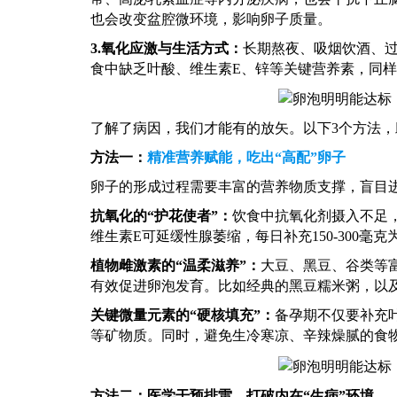
也会改变盆腔微环境，影响卵子质量。
3.
氧化应激与生活方式：
长期熬夜、吸烟饮酒、
食中缺乏叶酸、维生素
E、锌等关键营养素，同
了解了病因，我们才能有的放矢。以下
3个方法
方法一：
精准营养赋能，吃出
“高配”卵子
卵子的形成过程需要丰富的营养物质支撑，盲目
抗氧化的
“护花使者”：
饮食中抗氧化剂摄入不足
维生素E可延缓性腺萎缩，每日补充150-300
植物雌激素的
“温柔滋养”：
大豆、黑豆、谷类等
有效促进卵泡发育。比如经典的黑豆糯米粥，以
关键微量元素的
“硬核填充”：
备孕期不仅要补充
等矿物质。同时，避免生冷寒凉、辛辣燥腻的食
方法二：医学干预排雷，打破内在
“生病”环境