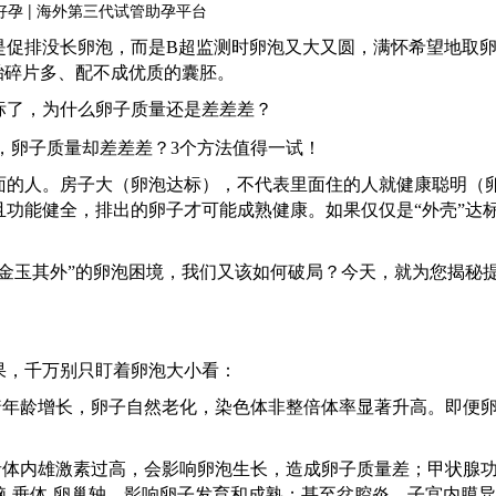
是促排没长卵泡，而是
B超监测时卵泡又大又圆，满怀希望地取
胎碎片多、配不成优质的囊胚。
标了，为什么卵子质量还是差差差？
面的人。房子大（卵泡达标），不代表里面住的人就健康聪明（
且功能健全，排出的卵子才可能成熟健康。如果仅仅是
“外壳”达
。
“金玉其外”的卵泡困境，我们又该如何破局？今天，就为您揭秘
果，千万别只盯着卵泡大小看：
着年龄增长，卵子自然老化，染色体非整倍体率显著升高。即便
者体内雄激素过高，会影响卵泡生长，造成卵子质量差；甲状腺
脑
-垂体-卵巢轴，影响卵子发育和成熟；甚至盆腔炎、子宫内膜