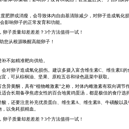
过度肥胖或消瘦，会导致体内自由基清除减少，对卵子造成氧化
样会影响卵子的正常发育和功能。
，助您从根源唤醒高能卵子！
进补不如精准靶向供给。
，会对卵子造成氧化损伤。建议多摄入富含维生素
C、维生素E的
毫克为宜，可从棕榈油、坚果、原粒五谷和绿色蔬菜中获取。
富含异黄酮，具有
“植物雌激素”之称，对体内雌激素有双向调节
及适合长期备孕焦虑女性的百合地黄鸡蛋汤，都是极佳的食疗选
叶酸，还要注意补充优质蛋白、维生素
A、维生素B、牛磺酸以及
物，以免耗损精血。