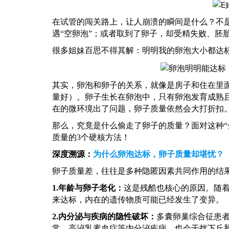
在试管的闯关路上，让人崩溃的瞬间是什么？不
遇“空卵泡”；或者取到了卵子，却受精失败、胚
很多姐妹百思不得其解：明明我的卵泡大小都达
其实，卵泡和卵子的关系，就像是房子和住在里
量好）。卵子生长在卵泡中，只有卵泡发育成熟
在的微环境出了问题，卵子质量依然会大打折扣
那么，究竟是什么偷走了卵子的质量？面对这种
质量的3个硬核方法！
深度溯源：
为什么卵泡达标，卵子质量却堪忧？
卵子质量差，往往是多种隐匿因素共同作用的结
1.
年龄与卵子老化：
这是残酷也核心的原因。随
来达标，内在的遗传物质可能已经发生了变异。
2.
内分泌与疾病的隐性破坏：
多囊卵巢综合征患
常、高泌乳素血症等内分泌疾病，也会干扰下丘