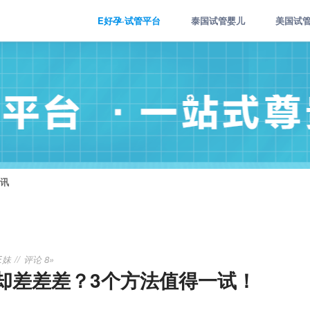
E好孕·试管平台
泰国试管婴儿
美国试
讯
E妹
评论 8»
却差差差？3个方法值得一试！