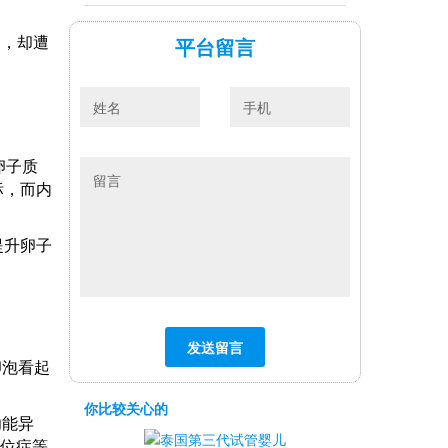
平台留言
卵，却遭
卵子质
标，而内
提升卵子
卵泡看起
你比较关心的
功能异
异位症等