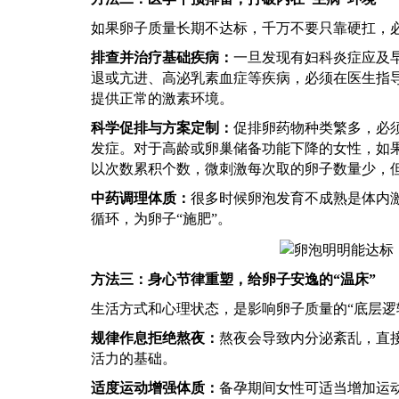
如果卵子质量长期不达标，千万不要只靠硬扛，
排查并治疗基础疾病：
一旦发现有妇科炎症应及
退或亢进、高泌乳素血症等疾病，必须在医生指
提供正常的激素环境。
科学促排与方案定制：
促排卵药物种类繁多，必
发症。对于高龄或卵巢储备功能下降的女性，如
以次数累积个数，微刺激每次取的卵子数量少，
中药调理体质：
很多时候卵泡发育不成熟是体内
循环，为卵子
“施肥”。
方法三：身心节律重塑，给卵子安逸的
“温床”
生活方式和心理状态，是影响卵子质量的
“底层
规律作息拒绝熬夜：
熬夜会导致内分泌紊乱，直
活力的基础。
适度运动增强体质：
备孕期间女性可适当增加运