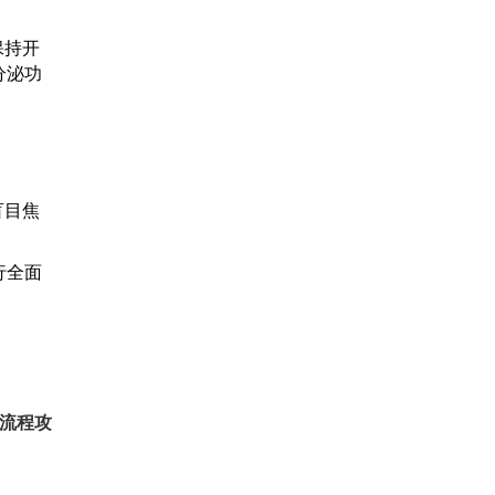
保持开
分泌功
盲目焦
行全面
流程攻