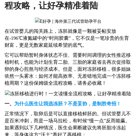
程攻略，让好孕精准着陆
在试管婴儿的闯关路上，冻胚就像是一颗被妥帖安放
在
-196℃液氮罐中的“时间胶囊”，它不仅是一笔珍贵的生育
财富，更是无数家庭延续希望的底气。
它可以帮助暂时身体状态不佳、需要时间调理的女性推迟移
植时机，也能为计划生育二胎、三胎的家庭省去再次促排取
卵的身心煎熬与经济成本。但是，面对冻胚移植，很多姐妹
依然一头雾水：如何才能高效率、无差错地完成一个冻胚移
植周期？这份保姆级全流程攻略，请务必收藏！
一、
为什么医生让我选冻胚？不是妥协，是制胜奇招！
正常情况下，取卵后是可以直接移植鲜胚的。但试管婴儿不
是百米冲刺，而是一场马拉松，有时候
“慢一点”反而能赢。
如果遇到以下几种情况，医生会果断建议先将胚胎冷冻起
来，等身体这方“沃土”养好了再移植：