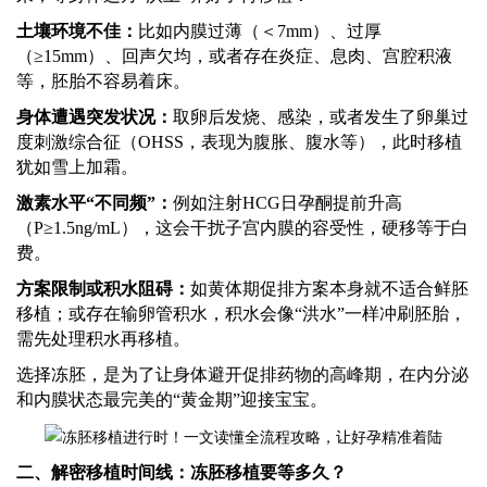
土壤环境不佳：
比如内膜过薄（＜
7mm）、过厚
（≥15mm）、回声欠均，或者存在炎症、息肉、宫腔积液
等，胚胎不容易着床。
身体遭遇突发状况：
取卵后发烧、感染，或者发生了卵巢过
度刺激综合征（
OHSS，表现为腹胀、腹水等），此时移植
犹如雪上加霜。
激素水平
“不同频”：
例如注射
HCG日孕酮提前升高
（P≥1.5ng/mL），这会干扰子宫内膜的容受性，硬移等于白
费。
方案限制或积水阻碍：
如黄体期促排方案本身就不适合鲜胚
移植；或存在输卵管积水，积水会像
“洪水”一样冲刷胚胎，
需先处理积水再移植。
选择冻胚，是为了让身体避开促排药物的高峰期，在内分泌
和内膜状态最完美的
“黄金期”迎接宝宝。
二、解密移植时间线：冻胚移植要等多久？