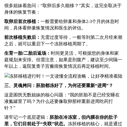
很多姐妹着急问：
“取卵后多久能移？”其实，这完全取决于
身体的恢复节奏：
取卵后首次移植：
一般需要给卵巢和身体
2-3个月的休息时
间，具体看卵巢恢复情况和医生的评估。
前次移植失败后：
无需过度等待，一般等到第二次月经来潮
之后，就可以重启下一个冻胚移植周期了。
生育一胎
/二胎后返场：
时间更灵活，可根据您的身体和家
庭规划来安排。但需注意，如果是剖腹产，建议至少间隔一
年以上，返院复查子宫瘢痕恢复情况后再定移植时间。
三、灵魂拷问：胚胎都冻好了，为何还要重新
“进周”？
这是困扰无数姐妹的核心问题：
“我的胚胎不是已经安睡在
液氮罐里了吗？为什么还要像取卵那样重新进周吃药打
针？”
请牢记一个底层逻辑：
胚胎在冷冻室，但内膜在你的肚子
里，它们目前处于
“失联”状态。
冻胚移植的核心，就是通过