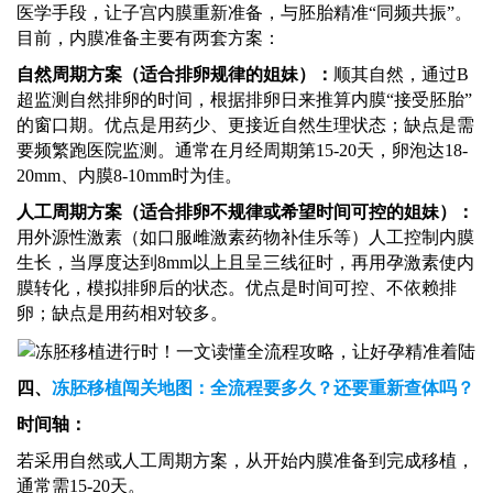
医学手段，让子宫内膜重新准备，与胚胎精准
“同频共振”。
目前，内膜准备主要有两套方案：
自然周期方案（适合排卵规律的姐妹）：
顺其自然，通过
B
超监测自然排卵的时间，根据排卵日来推算内膜“接受胚胎”
的窗口期。优点是用药少、更接近自然生理状态；缺点是需
要频繁跑医院监测。通常在月经周期第15-20天，卵泡达18-
20mm、内膜8-10mm时为佳。
人工周期方案（适合排卵不规律或希望时间可控的姐妹）：
用外源性激素（如口服雌激素药物补佳乐等）人工控制内膜
生长，当厚度达到
8mm以上且呈三线征时，再用孕激素使内
膜转化，模拟排卵后的状态。优点是时间可控、不依赖排
卵；缺点是用药相对较多。
四、
冻胚移植闯关地图：全流程要多久？还要重新查体吗？
时间轴：
若采用自然或人工周期方案，从开始内膜准备到完成移植，
通常需
15-20天。