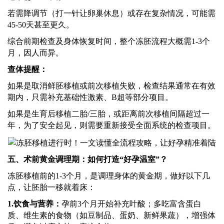
若需降调节（打一针让卵巢休息）或存在复杂情况，可能需
45-50天甚至更久。
综合前期检查及身体恢复时间，整个冻胚流程大概需
1-3个
月，因人而异。
查体提醒：
如果是取消鲜胚移植或前次移植失败，检查结果通常在有效
期内，只需补充基础性激素、
B超等部分项目。
如果是生育后移植二胎
/三胎，或距离前次移植间隔超过一
年，为了安全起见，则需要重新接受全面系统的检查项目。
五、术前黄金调理期：如何打造
“好孕温室”？
冻胚移植前的
1-3个月，是调理身体的黄金期，做好以下几
点，让胚胎一移就着床：
1.
饮食与营养：
孕前
3个月开始补充叶酸；多吃富含蛋白
质、维生素的食物（如豆制品、蛋奶、新鲜果蔬），增强体