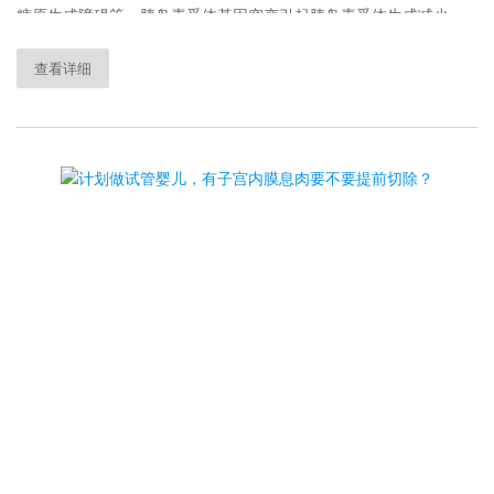
糖原生成障碍等；胰岛素受体基因突变引起胰岛素受体生成减少、
受体结合力降低和受体后机制缺陷
查看详细