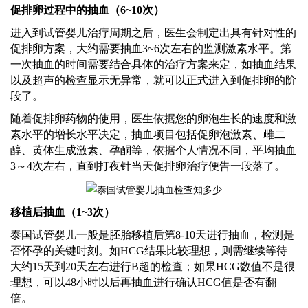
促排卵过程中的抽血（
6~10次）
进入到试管婴儿治疗周期之后，医生会制定出具有针对性的
促排卵方案，大约需要抽血
3~6次左右的监测激素水平。第
一次抽血的时间需要结合具体的治疗方案来定，如抽血结果
以及超声的检查显示无异常，就可以正式进入到促排卵的阶
段了。
随着促排卵药物的使用，医生依据您的卵泡生长的速度和激
素水平的增长水平决定，抽血项目包括促卵泡激素、雌二
醇、黄体生成激素、孕酮等，依据个人情况不同，平均抽血
3～4次左右，直到打夜针当天促排卵治疗便告一段落了。
移植后抽血（
1~3次）
泰国试管婴儿一般是胚胎移植后第
8-10天进行抽血，检测是
否怀孕的关键时刻。如HCG结果比较理想，则需继续等待
大约15天到20天左右进行B超的检查；如果HCG数值不是很
理想，可以48小时以后再抽血进行确认HCG值是否有翻
倍。