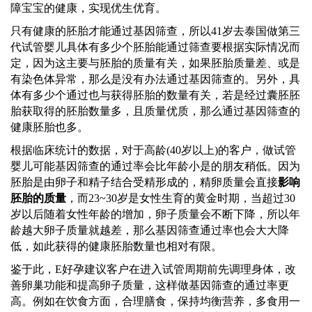
障宝宝的健康，实现优生优育。
只有健康的胚胎才能通过基因筛查，所以
41岁去
泰国
做第三
代试管婴儿具体有多少个胚胎能通过筛查要根据实际情况而
定，因为这主要与胚胎的质量有关，如果胚胎质量差、或是
有染色体异常，那么是没有办法通过基因筛查的。另外，具
体有多少个通过也与获得胚胎的数量有关，若是经过囊胚胚
胎获取得的胚胎数量多，且质量优质，那么通过基因筛查的
健康胚胎也多。
根据临床统计的数据，对于高龄
(40岁以上)的客户，做试管
婴儿可能基因筛查的通过率会比年龄小是的朋友稍低。因为
胚胎是由卵子和精子结合受精形成的，精卵质量会直接
影响
胚胎的质量
，而23~30岁是女性生育的黄金时期，当超过30
岁以后随着女性年龄的增加，卵子质量会不断下降，所以年
龄越大卵子质量就越差，那么基因筛查通过率也会大大降
低，如此获得的健康胚胎数量也相对有限。
鉴于此，
E好孕
建议客户在进入试管周期前先调理身体，改
善卵巢功能和提高卵子质量，这样做基因筛查的通过率更
高。例如在饮食方面，合理膳食，保持均衡营养，多食用一