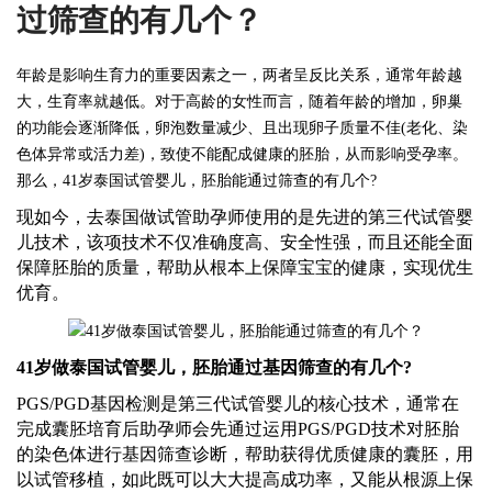
过筛查的有几个？
年龄是影响生育力的重要因素之一，两者呈反比关系，通常年龄越
大，生育率就越低
。
对于高龄的女性而言，随着年龄的增加，卵巢
的功能会逐渐降低，卵泡数量减少、且出现卵子质量不佳(老化、染
色体异常或活力差)，致使不能配成健康的胚胎，从而影响受孕率。
那么，41岁
泰国
试管婴儿，胚胎能通过筛查的有几个?
现如今，
去泰国
做试管
助孕师
使用的是先进的第三代试管婴
儿技术，该项技术不仅准确度高、安全性强，而且还能全面
保障胚胎的质量，帮助从根本上保障宝宝的健康，实现优生
优育。
41岁做
泰国
试管婴儿，胚胎通过基因筛查的有几个
?
PGS/PGD基因检测是第三代试管婴儿的核心技术，通常在
完成囊胚培育后
助孕师
会先通过运用
PGS/PGD技术对胚胎
的染色体进行基因筛查诊断，帮助获得优质健康的囊胚，用
以试管移植，如此既可以大大提高成功率，又能从根源上保