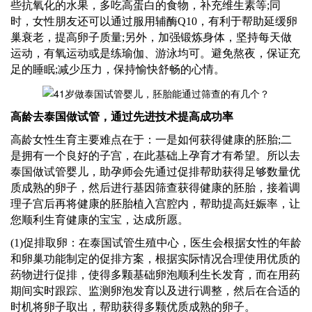
些抗氧化的水果，多吃高蛋白的食物，补充维生素等
;同
时，女性朋友还可以通过服用辅酶Q10，有利于帮助延缓卵
巢衰老，提高卵子质量;另外，加强锻炼身体，坚持每天做
运动，有氧运动或是练瑜伽、游泳均可。避免熬夜，保证充
足的睡眠;减少压力，保持愉快舒畅的心情。
高龄
去泰国
做试管，通过先进技术提高成功率
高龄女性生育主要难点在于：一是如何获得健康的胚胎
;二
是拥有一个良好的子宫，在此基础上孕育才有希望。所以
去
泰国
做试管婴儿，
助孕师
会先通过促排帮助获得足够数量优
质成熟的卵子，然后进行基因筛查获得健康的胚胎，接着调
理子宫后再将健康的胚胎植入宫腔内，帮助提高妊娠率，让
您顺利生育健康的宝宝，达成所愿。
(1)促排取卵：
在泰国试管生殖中心，医生
会根据女性的年龄
和卵巢功能制定的促排方案，根据实际情况合理使用优质的
药物进行促排，使得多颗基础卵泡顺利生长发育，而在用药
期间实时跟踪、监测卵泡发育以及进行调整，然后在合适的
时机将卵子取出，帮助获得多颗优质成熟的卵子。