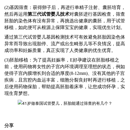
(2)基因筛查：获得卵子后，
再
进行单精子注射、囊胚培育，
然后再运用
第三代试管婴儿技术
对囊胚进行基因检查，筛查
胚胎的染色体有没有异常，再挑选出健康的囊胚，用于试管
移植，如此便可从根源上保障宝宝的健康，实现优生计划。
通过第三代试管婴儿基因检测技术可有效避免胚胎因染色体
异常而导致出现胎停、流产或出生畸形儿等不良情况，提高
成功率和妊娠质量，真正实现了人类健康的优生优育。
(3)胚胎移植：为了提高妊娠率，
E好孕建议
在胚胎移植之
前
，
使用药物将女性的子宫内环境调理至理想的状态，例如
使得子宫内膜增长到合适的厚度
(8-12mm)、没有其他的子宫
疾病，且宫腔内血运丰富，细胞分裂良好时再进行移植，之
后使用药物保胎，帮助提高胚胎着床率，让您成功怀孕，实
现生育梦想。
分享