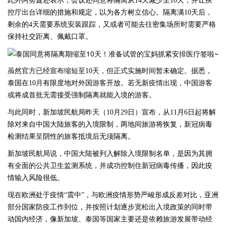
此外阿努霆还表示，会议还同意将隔离从
14天减少至10天，并让疾
控厅出台详细的措施和规定，以为各方树立信心。隔离满10天后，
剩余的4天需要系统安装跟踪，又或者可能去往密集场所时需要严格
保持社交距离、佩戴口罩。
虽然官方已经宣布缩短至
10天，但正式实施时间暂未确定。据悉，
泰国在10月有限度地对外国游客开放。若无新疫情出现，中国游客
或将成首批无需接受强制隔离就能入境的游客。
与此同时，新加坡民航局昨天（
10月29日）宣布，从11月6日起将解
除对来自中国大陆旅客的入境限制，两地间旅游将恢复，新冠病毒
检测结果呈阴性的旅客抵境后无须隔离。
新加坡民航局说，中国大陆被列入解除入境限制名单，是因为其拥
有全面的公共卫生监测系统，并成功控制住新冠病毒传播，因此疫
情输入风险很低。
现在欧洲处于疫情
“震中”，与欧洲疫情形势严峻形成反差对比，亚洲
部分国家防疫工作到位，并按照计划逐步宽松出入境政策的同时带
动国内经济，像新加坡、泰国等国家主要还是依赖旅游发展带动经