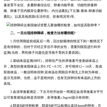
巢发育不全症、多囊卵巢综合症、卵巢功能早衰、功能性卵巢肿
瘤、卵巢子宫内膜异位囊肿等)、内分泌紊乱(下丘脑-垂体-卵巢功能
紊乱)、以及其他原因(生活作息、饮食情况等)等。
二、一旦出现排卵障碍，检查方法有哪些呢?
1.月经周期提前或延后一周，且比较规律的情况下则一般情况下
是有排卵的，但对于月经正常但不孕的女性，需要到医院进行科学
监测(当然，男性精子问题也是导致不育的主要原因)。
2.基础体温监测(BBT)，排卵后产生的孕激素可使基础体温上
升，典型的黄体期体温上升0.3℃～0.5℃，并可维持12～14天，形成
双相体温，一般说明有排卵;若体温在周期后半期无上升则为单相，
提示无排卵。当然，这不是绝对的，也有无排卵但有体温的上升的
表现。
3.血清孕激素测定，下次月经开始前一周测定血清孕激素水平可
以可靠客观地反映是否排卵，若孕激素≥3ng/ml提示有排卵。
4.阴道B超排卵检测，阴道B超可以检测出直径4mm的卵泡，月