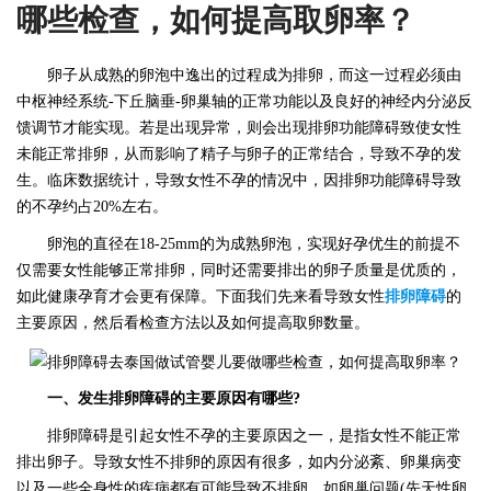
哪些检查，如何提高取卵率？
卵子从成熟的卵泡中逸出的过程成为排卵，而这一过程必须由
中枢神经系统
-下丘脑垂-卵巢轴的正常功能以及良好的神经内分泌反
馈调节才能实现。若是出现异常，则会出现排卵功能障碍致使女性
未能正常排卵，从而影响了精子与卵子的正常结合，导致不孕的发
生。临床数据统计，导致女性不孕的情况中，因排卵功能障碍导致
的不孕约占20%左右。
卵泡的直径在
18-25mm的为成熟卵泡，实现好孕优生的前提不
仅需要女性能够正常排卵，同时还需要排出的卵子质量是优质的，
如此健康孕育才会更有保障。下面我们先来看导致女性
排卵障碍
的
主要原因，然后看检查方法以及如何提高取卵数量。
一
、发生排卵障碍的主要原因有哪些?
排卵障碍是引起女性不孕的主要原因之一，是指女性不能正常
排出卵子。导致女性不排卵的原因有很多，如内分泌紊、卵巢病变
以及一些全身性的疾病都有可能导致不排卵。如卵巢问题
(先天性卵