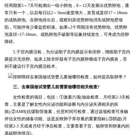
经周期第5～7天可检测出一组小卵泡，8～12天发展出优势卵泡，通
常只有一个，以后每日以2～3mm速度增大，发育成直径17～18mm
的成熟卵泡。在卵泡排出后，观察到原优势卵泡消失或卵泡壁塌
陷，可能伴有少量盆腔积液。如果≥2个周期没有优势卵泡、优势卵
泡直径<17-18mm、成熟卵泡不破裂等征象持续发生，可考虑为排卵
障碍。
5.子宫内膜活检，为分泌期子宫内膜提示有排卵，增殖期子宫内
膜提示无排卵。临床上除非怀疑有子宫内膜肿瘤或子宫内膜炎，否
则不建议行子宫内膜活检术。
三、
去泰国
做试管婴儿前需要做哪些相关检查
?
女性检查的项目，包括：
①激素六项(抽血检查，月经第2-3天检
查，主要是了解女性内分泌功能和诊断与内分泌失调相关的疾
病);②AMH(抗缪勒管激素，任意时间可检查，通过该项检查可准确
评估女性的储备功能、这是反映卵子库存量的重要指标);③阴超(月
经第2-3 天或者月经干净后检查，主要查看子宫、输卵管和卵巢内的
基础卵泡情况)。