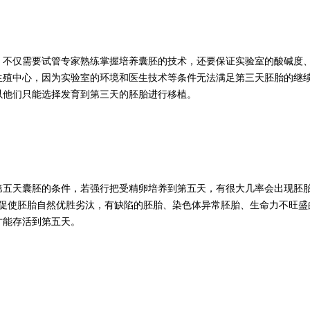
，不仅需要试管专家熟练掌握培养囊胚的技术，还要保证实验室的酸碱度
生殖中心，因为实验室的环境和医生技术等条件无法满足第三天胚胎的继
以他们只能选择发育到第三天的胚胎进行移植。
第五天囊胚的条件，若强行把受精卵培养到第五天，有很大几率会出现胚
，促使胚胎自然优胜劣汰，有缺陷的胚胎、染色体异常胚胎、生命力不旺盛
才能存活到第五天。