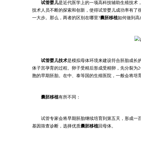
试管婴儿
是近代医学上的一项高科技辅助生殖技术
技术人员不断的探索和创新，使得试管婴儿成功率有了
一大步。那么，两者的区别在哪里?
囊胚移植
如何做到高
试管婴儿技术
是模拟母体环境来建设符合胚胎成长
体子宫孕育的过程。卵子受精后形成受精卵，先分裂为2个
胞的早期胚胎。在中、泰等国的生殖医院，一般会将培
囊胚移植
有所不同：
试管
专家会将早期胚胎继续培育到第五天，形成一
基因筛查诊断，选择优质
囊胚移植
回母体。