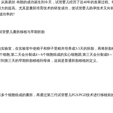
，从路易丝
·布朗的成功诞生到今天，试管婴儿经历了近40年的发展过程。
很大的提高。尤其是囊胚培育技术的研发成功，使试管婴儿助孕技术又向
成功率的?
的实验室，在实验室中使精子和卵子受精并培养成
3-5天的胚胎，再将胚
细胞;第二天会分裂成4～6个细胞组成的实心细胞团;第三天会分裂成8～
育到第三天的早期胚胎移植到母体，这就是普通胚胎移植的定义。
百多个细胞组成的囊胚，再通过第三代试管婴儿
PGS/PGD技术进行移植