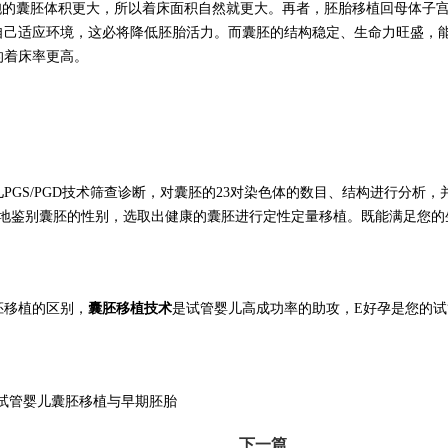
细胞的囊胚体积更大，所以着床面积自然就更大。再者，胚胎移植回母体子
自己适应环境，这必将降低胚胎活力。而囊胚的结构稳定、生命力旺盛，
的着床率更高。
儿
PGS/PGD技术筛查诊断，对囊胚的23对染色体的数目、结构进行分析，
靠地鉴别囊胚的性别，选取出健康的囊胚进行定性定量移植。既能满足您的
胚移植的区别，
囊胚移植技术
是试管婴儿高成功率的助攻，
E好孕
是您的试
下一篇