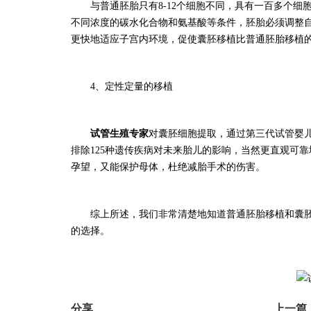
与普通胚胎只有
8-12个细胞不同，具有一百多个
不同浓度的碳水化合物和氨基酸等条件，胚胎必须调整
更快地适应子宫内环境，促使囊胚移植比普通胚胎移植
4、定性定量的移植
试管
生殖专家
对囊胚细胞提取，通过第三代试管婴
排除125种遗传疾病对未来胎儿的影响，当然更直观可
孕望，又能保护母体，杜绝减胎手术的伤害。
综上所述，我们非常清楚地知道普通胚胎移植和囊
的选择。
分享
上一篇