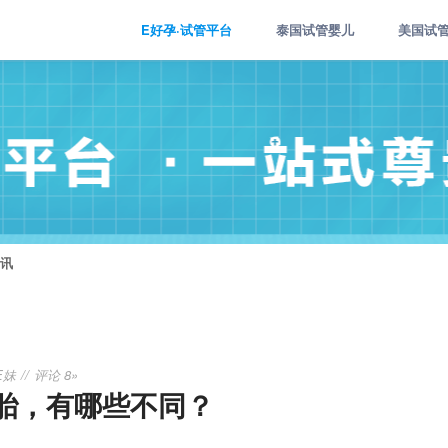
E好孕·试管平台
泰国试管婴儿
美国试
讯
E妹
评论 8»
胎，有哪些不同？