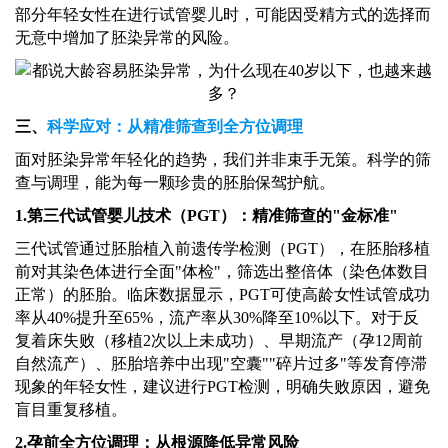
部分年轻女性在进行试管婴儿时，可能因受精方式的选择而
无意中增加了胚染异常的风险。
三、
科学应对：从精准筛查到全方位调理
面对胚染异常年轻化的趋势，我们并非束手无策。科学的筛
查与调理，能为每一颗珍贵的胚胎保驾护航。
1.第三代试管婴儿技术（PGT）：精准筛查的"金标准"
三代试管通过胚胎植入前遗传学检测（
PGT），在胚胎移植
前对其染色体进行全面"体检"，筛选出整倍体（染色体数目
正常）的胚胎。临床数据显示，PGT可使高龄女性试管成功
率从40%提升至65%，流产率从30%降至10%以下。对于反
复着床失败（移植2次以上未成功）、早期流产（孕12周前
自然流产）、胚胎培养中出现"空囊""碎片过多"等发育停滞
现象的年轻女性，建议进行PGT检测，明确失败原因，避免
盲目重复移植。
2.孕前全方位调理：从根源降低异常风险