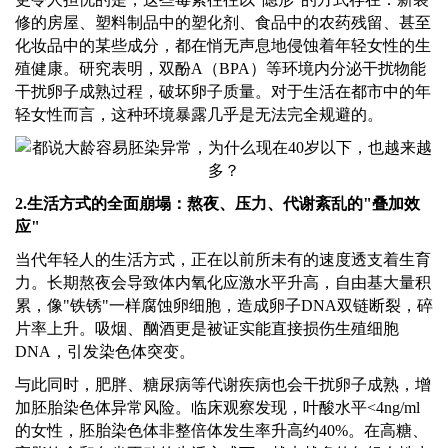
修的房屋、塑料制品中的塑化剂、食品中的农药残留、甚至
化妆品中的某些成分，都在悄无声息地侵蚀着年轻女性的生
殖健康。研究表明，双酚A（BPA）等环境内分泌干扰物能
干扰卵子成熟过程，破坏卵子质量。对于生活在都市中的年
轻女性而言，这种环境暴露几乎是无法完全规避的。
2.生活方式的全面崩塌：熬夜、压力、代谢紊乱的"叠加效
应"
当代年轻人的生活方式，正在以前所未有的速度透支着生育
力。长期熬夜会导致体内氧化应激水平升高，自由基大量积
累，像
"铁锈"一样腐蚀卵细胞，造成卵子DNA双链断裂，碎
片率上升。吸烟、酗酒更是被证实能直接损伤生殖细胞
DNA，引发染色体突变。
与此同时，肥胖、糖尿病等代谢疾病也会干扰卵子成熟，增
加胚胎染色体异常风险。临床观察发现，叶酸水平
<4ng/ml
的女性，胚胎染色体非整倍体发生率升高约40%。在高糖、