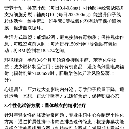
营养干预：补充叶酸（每日
0.4-0.8mg）可预防神经管缺陷并
支持细胞分裂；辅酶Q10（每日200-300mg）能提升卵子线
粒体活性；维生素E、维生素C等抗氧化剂有助于保护细胞
膜、促进血液循环。
生活方式重塑：戒烟戒酒，避免接触有毒物质；保持规律作
息，每晚
23点前入睡；每周进行150分钟中等强度有氧运
动；将BMI控制在18.5-24之间。
环境规避：孕前
3-6个月开始避免接触甲醛、苯等化学物
质；减少塑料制品使用；选择有机食品；避免高剂量电离辐
射（辐射剂量>100mSv时，胚胎染色体异常风险显著上
升）。
心理调节：压力过大会影响内分泌，导致卵子质量下降。通
过运动、冥想、正念呼吸等方式缓解焦虑，保持积极心态。
3.个性化试管方案：量体裁衣的精准治疗
针对年轻女性的胚染异常问题，专业生殖中心会制定个性化
方案：通过扩展性携带者筛查排查遗传隐患；根据卵巢功能
选择合适的促排卵方案（如拮抗剂方案或自然周期方案减少