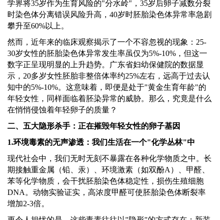
学界将35岁作为生育风险的"分水岭"，35岁后卵子减数分裂
时染色体分离错误风险升高，40岁时胚胎染色体异常率急剧
攀升至60%以上。
然而，近年来的临床观察揭示了一个不容忽视的现象：
25-
30岁女性的胚胎染色体异常发生率虽仅为5%-10%，但这一
数字正呈现明显的上升趋势。广东省妇幼保健院的数据显
示，20多岁女性胚胎非整倍体率约25%左右，远高于过去认
知中的5%-10%。这意味着，即便是处于"黄金生育年龄"的
年轻女性，同样面临着胚染异常的威胁。那么，究竟是什么
在悄悄侵蚀着年轻卵子的质量？
二、五大隐形杀手：正在摧毁年轻女性的卵子基因
1.环境毒素的无声渗透：我们生活在一个"化学丛林"中
现代社会中，我们无时无刻不暴露在各种化学物质之中。长
期接触重金属（铅、汞）、环境激素（如双酚
A）、甲醛、
苯等化学物质，会干扰胚胎染色体稳定性，损伤生殖细胞
DNA。动物实验证实，高浓度甲醛可使胚胎染色体断裂率
增加2-3倍。
更令人担忧的是，这些毒素往往以
"隐形"的方式存在：新装