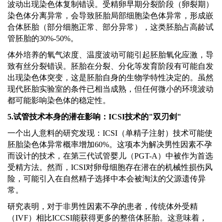
波动出现染色体复制错误。受精卵早期分裂阶段（卵裂期）
染色体分离异常，会导致胚胎局部细胞染色体异常，形成嵌
合体胚胎（部分细胞正常、部分异常），这类胚胎占高龄试
管胚胎的
30%-50%。
体外培养的氧气浓度、温度波动可能引起胚胎氧化应激，导
致有丝分裂错误。胚胎在分裂、分化等发育阶段有可能自发
出现染色体突变，这是胚胎自身的生物学特性决定的。虽然
现代胚胎实验室的条件已相当成熟，但任何微小的环境波动
都可能影响染色体的稳定性。
5.试管技术本身的潜在影响：ICSI技术的"双刃剑"
一个出人意料的研究发现：
ICSI（单精子注射）技术可能使
胚胎染色体异常概率增加60%。这项本为解决男性因素不孕
而设计的技术，在第三代试管婴儿（PGT-A）中被作为首选
受精方法。然而，ICSI对卵母细胞存在潜在的机械性损伤风
险，可能引入在自然精子选择中本会被淘汰的父源遗传异
常。
研究表明，对于非男性因素不孕的患者，传统体外受精
（
IVF）相比ICCSI能获得更多的整倍体胚胎。这意味着，