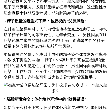
高脂饮食和久坐不动的生活方式下，越来越多的年轻女性出
现了胰岛素抵抗、多囊卵巢综合征等代谢问题，这些慢性炎
症会直接干扰卵泡微环境，成为胚染异常的温床。
3.精子质量的断崖式下降：被忽视的"父源风险"
在讨论胚染异常时，人们习惯性地将焦点放在卵子上，却忽
略了精子质量的同等重要性。近年研究显示，男性因素在胚
胎染色体异常中的贡献率约占
5%-10%，而高龄男性的精子
质量下降会贡献约20%的胚胎异常风险。
更值得关注的是，
40岁以上男性的精子染色体异常发生率是
30岁以下男性的2-3倍。精子DNA碎片率升高会直接影响受
精卵的基因组稳定性。在现代社会中，男性同样面临着环境
污染、工作压力、不良生活习惯的冲击，少弱畸精症的发病
率逐年攀升，这些都可能成为胚染异常的"父源推手"。
4.胚胎新发突变：体外培养环境中的"随机错误"
即使卵子和精子正常，胚胎在体外培养过程中也可能因环境