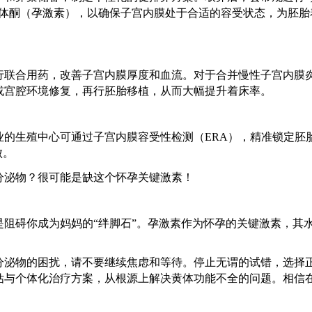
黄体酮（孕激素），以确保子宫内膜处于
合适的
容受状态，为胚胎
行联合用药，改善子宫内膜厚度和血流。对于合并慢性子宫内膜
或宫腔环境修复，再行胚胎移植，从而大幅提升着床率。
业的生殖中心可通过子宫内膜容受性检测（
ERA），精准锁定胚
败。
是阻碍你成为妈妈的
“绊脚石”。孕激素作为怀孕的关键激素，其
分泌物的困扰，请不要继续焦虑和等待。停止无谓的试错，选择
估与个体化治疗方案，从根源上解决黄体功能不全的问题。相信