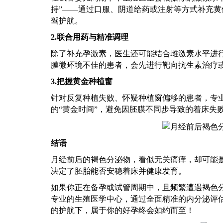
持”——通过口服、阴道给药或注射等方式补充
驾护航。
2.联合用药与精准调理
除了补充孕激素，医生还可能结合雌激素水平进
膜微环境不佳的患者，会先进行靶向抗生素治疗
3.把握黄金种植窗
针对反复种植失败、怀疑种植窗偏移的患者，专
的“黄金时间”，避免因胚膜不同步导致的着床失
结语
月经前后的褐色分泌物，看似无关痛痒，却可能
决定了胚胎能否安稳着床并健康发育。
如果你正在备孕或试管周期中，且频繁遭遇褐色
专业的生殖医学中心，通过全面精准的内分泌评
的护航下，属于你的好孕终会如约而至！