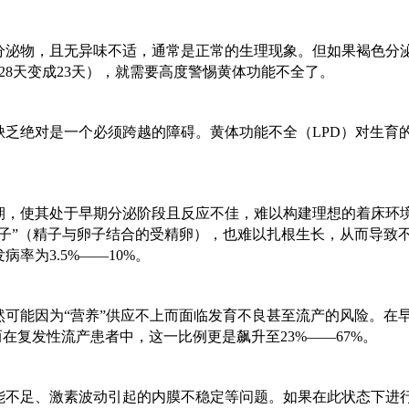
色分泌物，且无异味不适，通常是正常的生理现象。但如果褐色分
28天变成23天），就需要高度警惕黄体功能不全了。
缺乏绝对是一个必须跨越的障碍。黄体功能不全（
LPD）对生育
期，使其处于早期分泌阶段且反应不佳，难以构建理想的着床环
种子”（精子与卵子结合的受精卵），也难以扎根生长，从而导致
率为3.5%——10%。
然可能因为
“营养”供应不上而面临发育不良甚至流产的风险。在
在复发性流产患者中，这一比例更是飙升至23%——67%。
能不足、激素波动引起的内膜不稳定等问题。如果在此状态下进