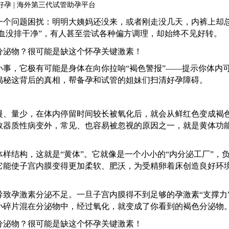
一个问题困扰：明明大姨妈还没来，或者刚走没几天，内裤上却
经血没排干净”，有人甚至尝试各种偏方调理，却始终不见好转。
小事，它极有可能是身体在向你拉响
“褐色警报”——提示你体内
揭秘这背后的真相，帮备孕和试管的姐妹们扫清好孕障碍。
慢、量少，在体内停留时间较长被氧化后，就会从鲜红色变成褐
数器质性病变外，常见、也容易被忽视的原因之一，就是黄体功
体样结构，这就是
“黄体”。它就像是一个小小的“内分泌工厂”，
它能使子宫内膜变得更加柔软、肥沃，为受精卵着床创造良好环
导致孕激素分泌不足。一旦子宫内膜得不到足够的孕激素
“支撑力
小碎片混在分泌物中，经过氧化，就变成了你看到的褐色分泌物