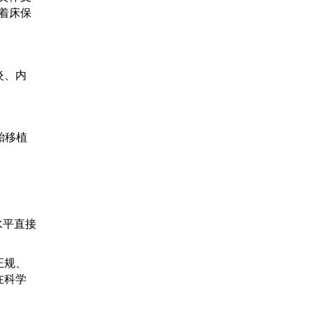
着床保
炎、内
胎移植
水平直接
正规、
在科学