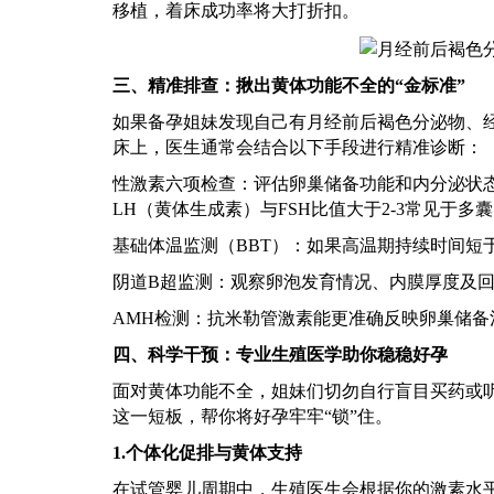
移植，着床成功率将大打折扣。
三、精准排查：揪出黄体功能不全的
“金标准”
如果备孕姐妹发现自己有月经前后褐色分泌物、
床上，医生通常会结合以下手段进行精准诊断：
性激素六项检查：评估卵巢储备功能和内分泌状
LH（黄体生成素）与FSH比值大于2-3常见于
基础体温监测（
BBT）：如果高温期持续时间短
阴道
B超监测：观察卵泡发育情况、内膜厚度及
AMH检测：抗米勒管激素能更准确反映卵巢储
四、科学干预：专业生殖医学助你稳稳好孕
面对黄体功能不全，姐妹们切勿自行盲目买药或
这一短板，帮你将好孕牢牢
“锁”住。
1.个体化促排与黄体支持
在试管婴儿周期中，生殖医生会根据你的激素水