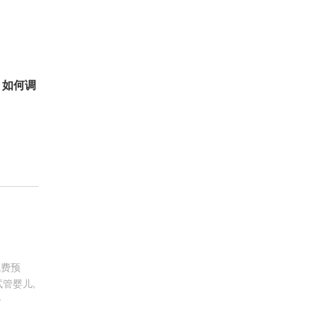
，如何调
免费预
管婴儿,
子