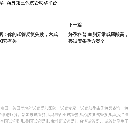
下一篇
据：你的试管反复失败，六成
好孕科普|血脂异常或尿酸高
和它有关！
整试管备孕方案？
供泰国、美国等海外试管婴儿医院、试管专家、试管助孕生子免费咨询、
跟进服务。新加坡试管婴儿,马来西亚试管婴儿,俄罗斯试管婴儿,乌克兰试
泰国试管婴儿,美国试管婴儿,柬埔寨试管婴儿,台湾试管婴儿,试管助孕生