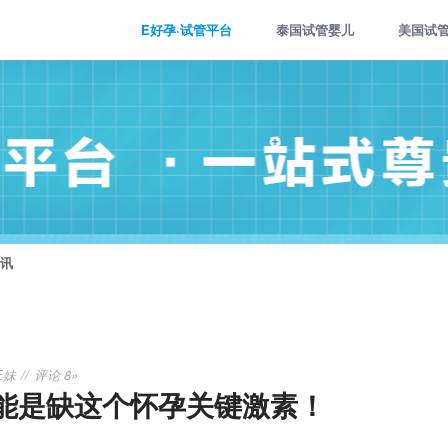
E好孕·试管平台
泰国试管婴儿
美国试
讯
E妹
评论 8»
能是缺这个怀孕关键激素！