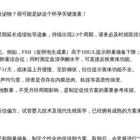
经期延长或缩短等迹象，持续出现
2-3个周期，请务必及时就医排
态。例如，
FSH（促卵泡生成素）高于10IU/L提示卵巢储备下降
多囊卵巢综合征；同时测定血清孕酮水平，可直接反映黄体功能。
于11天，或体温上升缓慢、呈阶梯状，往往提示黄体功能不全。
回声均匀度，排查是否存在内膜息肉、粘连等器质性病变。
备池数量，不受月经周期影响，是制定促排方案的重要参考依据。
听信偏方。试管婴儿技术及现代生殖医学，已经拥有成熟的方案
平和卵巢储备，制定个性化的促排卵方案。取卵后，会常规进行