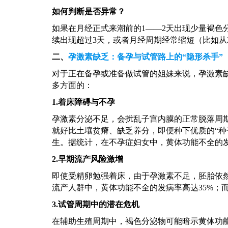
如何判断是否异常？
如果在月经正式来潮前的
1——2天出现少量褐
续出现超过3天，或者月经周期经常缩短（比如从
二、
孕激素缺乏：备孕与试管路上的
“隐形杀手”
对于正在备孕或准备做试管的姐妹来说，孕激素
多方面的：
1.着床障碍与不孕
孕激素分泌不足，会扰乱子宫内膜的正常脱落周
就好比土壤贫瘠、缺乏养分，即便种下优质的
“
生。据统计，在不孕症妇女中，黄体功能不全的发病
2.早期流产风险激增
即使受精卵勉强着床，由于孕激素不足，胚胎依
流产人群中，黄体功能不全的发病率高达35%；而
3.试管周期中的潜在危机
在辅助生殖周期中，褐色分泌物可能暗示黄体功