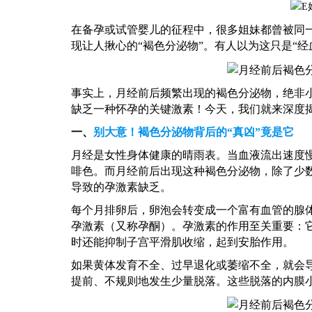
在备孕或试管婴儿的征程中，很多姐妹都曾被同
现让人揪心的
“褐色分泌物”。有人以为这只是“
事实上，月经前后频繁出现的褐色分泌物，绝非
缺乏一种怀孕的关键激素！今天，我们就来深度
一、
别大意！褐色分泌物背后的
“真凶”竟是它
月经是女性身体健康的晴雨表。当血液流出速度
啡色。而月经前后出现这种褐色分泌物，除了少
导致的孕激素缺乏。
每个月排卵后，卵泡会转变成一个富有血管的腺
孕激素（又称孕酮）。孕激素的作用至关重要：
时还能抑制子宫平滑肌收缩，起到安胎作用。
如果黄体发育不全、过早退化或萎缩不全，就会
提前、不规则地发生少量脱落。这些脱落的内膜