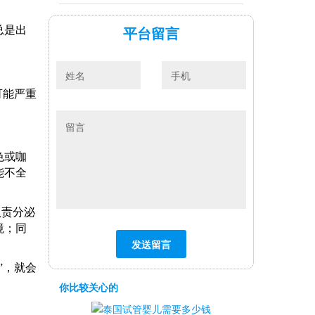
平台留言
总是出
可能严重
色或咖
能不全
负责分泌
境；同
”，就会
。
你比较关心的