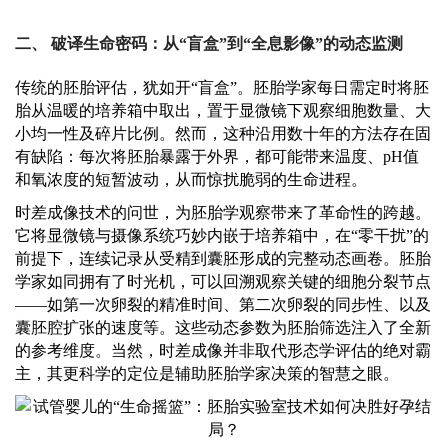
二、
破译生命密码：从
“盲盒”到“全息影像”的动态监测
传统的胚胎评估，犹如开
“盲盒”。胚胎学家每日需定时将胚
胎从温暖的培养箱中取出，置于显微镜下观察细胞数量、大
小均一性及碎片比例。然而，这种沿用数十年的方法存在固
有缺陷：每次将胚胎暴露于外界，都可能带来温度、pH值
和氧浓度的短暂波动，从而惊扰脆弱的生命进程。
时差成像技术的问世，为胚胎学观察带来了革命性的跨越。
它将显微镜与摄像系统巧妙内嵌于培养箱中，在
“零干扰”的
前提下，连续记录从受精到囊胚形成的完整动态画卷。胚胎
学家如同拥有了时光机，可以回溯观察关键的细胞分裂节点
——如第一次卵裂的精准时间、第二次卵裂的同步性、以及
囊胚腔扩张的速度等。这些动态参数为胚胎筛选注入了全新
的参考维度。当然，时差成像并非取代形态学评估的绝对霸
主，其更科学的定位是辅助胚胎学家决策的智慧之眼。