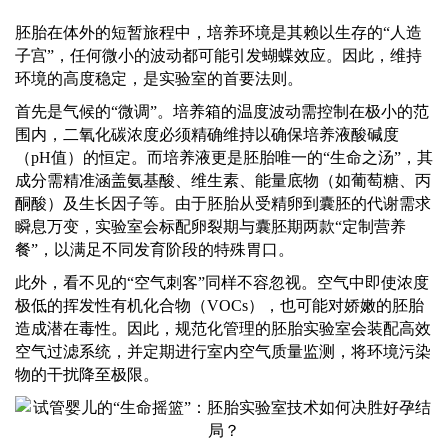
胚胎在体外的短暂旅程中，培养环境是其赖以生存的
“人造
子宫”，任何微小的波动都可能引发蝴蝶效应。因此，维持
环境的高度稳定，是实验室的首要法则。
首先是气候的
“微调”。培养箱的温度波动需控制在极小的范
围内，二氧化碳浓度必须精确维持以确保培养液酸碱度
（pH值）的恒定。而培养液更是胚胎唯一的“生命之汤”，其
成分需精准涵盖氨基酸、维生素、能量底物（如葡萄糖、丙
酮酸）及生长因子等。由于胚胎从受精卵到囊胚的代谢需求
瞬息万变，实验室会标配卵裂期与囊胚期两款“定制营养
餐”，以满足不同发育阶段的特殊胃口。
此外，看不见的
“空气刺客”同样不容忽视。空气中即使浓度
极低的挥发性有机化合物（VOCs），也可能对娇嫩的胚胎
造成潜在毒性。因此，规范化管理的胚胎实验室会装配高效
空气过滤系统，并定期进行室内空气质量监测，将环境污染
物的干扰降至极限。