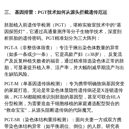
三、
基因排雷：
PGT技术如何从源头拦截遗传厄运
胚胎植入前遗传学检测（
PGT），堪称实验室技术中的“基
因探照灯”，它通过高通量测序等分子生物学技术，深度剖
析胚胎的遗传密码。PGT精准划分为三大阵列：
PGT-A（非整倍体筛查）：专注于揪出染色体数量的异常
（如多一条或少一条）。它是高龄产妇（≥38岁）、反复流
产及反复种植失败者的福音，通过精准筛选染色体正常的胚
胎，可显著提升植入率、活产率，并大幅削减早期流产与出
生缺陷风险。
PGT-M（单基因遗传病检测）：专为携带明确致病基因突变
的家庭打造。无论是常染色体显隐性遗传病还是X连锁遗传
病，PGT-M都能精准识别胚胎的基因型，甚至可联合HLA
分型检测，为需要造血干细胞移植的家庭遴选配型契合的
“救命宝宝”，从源头阻断遗传病的代际魔咒。
PGT-SR（染色体结构重排检测）：面向夫妻一方或双方携
带染色体结构异常（如平衡易位、倒位）的人群。研究表