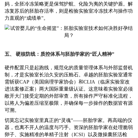
妈，全胚冷冻策略更是保驾护航、化险为夷的关键护盾。解
冻复苏后的胚胎存活率，则是检验实验室冷冻技术与操作功
力直观的“成绩单”。
五、
硬核防线：质控体系与胚胎学家的
“匠人精神”
硬件配置只是起跑线，规范化的质量管理体系与外部监督机
制，才是实验室长治久安的压舱石。卓越的胚胎实验室通常
需斩获
CAP（美国病理学家协会）和CLIA（临床实验室改
进法案修正案）两大国际重量级认证。这意味着实验室必须
敞开大门接受定期的外部审查，所有操作严守标准化流程，
以将人为偏差压缩至极限，并确保每一步操作的数据皆有源
可溯。
切莫忘记实验室里真正的
“灵魂”——胚胎学家。再高端的仪
器，也离不开人的温度与巧手。资深的胚胎学家在处理脆弱
卵子、实施精准的单精子注射（ICSI）以及微操囊胚活检