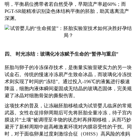
明，平衡易位携带者若自然受孕，早期流产率超60%；而
PGT-SR能精准识别染色体结构平衡的胚胎，助其逃离流产
深渊。
四、
时光冻结：玻璃化冷冻赋予生命的
“暂停与重启”
胚胎与卵子的冷冻保存技术，是衡量实验室硬实力的另一块
试金石。传统的慢速冷冻易产生致命冰晶，而玻璃化冷冻技
术则实现了时间的
“冻结”。通过投入-196℃的液氮进行极速
降温，细胞内液体瞬间凝固成无结晶的玻璃态固体，完美规
避了冰晶对细胞骨架的撕裂伤害。
这项技术的普及，让冻融胚胎移植成为试管婴儿临床的常规
武器。女性在促排卵周期后可先将胚胎全量冷冻，待子宫内
膜这片
“土壤”被调理至丰饶的状态时再择期移植，从而巧妙
避开了新鲜周期中超高雌激素环境对内膜容受性的干扰。同
时，对于面临卵巢过度刺激综合征（OHSS）高风险的准妈