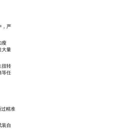
中，严
如瘦
性大量
生扭转
痛等任
通过精准
武装自