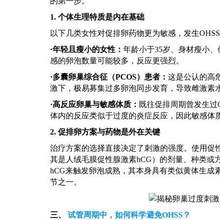
的第一步。
1. 个体生理特质是内在基础
以下几类女性对促排卵药物更为敏感，发生
OH
·
年轻且瘦小的女性：
年龄小于
35岁、身材瘦小
感的卵泡数量可能较多，反应更强烈。
·
多囊卵巢综合征（
PCOS）患者：
这是公认的高
激下，极易募集过多卵泡同步发育，导致雌激素水
·
高反应卵巢与敏感体质：
既往促排周期曾发生过
体内的反应类似于过度的炎症反应，因此敏感体
2. 促排卵方案与药物是外在关键
治疗方案的选择直接决定了刺激的强度。使用促
其是人绒毛膜促性腺激素hCG）的剂量、种类或
hCG来触发卵泡成熟，其本身具有类似黄体生成
节之一。
三、
试管周期中，如何科学避免
OHSS？