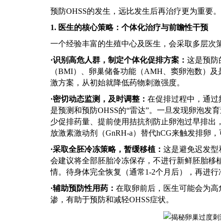
预防
OHSS的发生，远比发生后再治疗更为重要
1. 医生的核心策略：个体化治疗与前瞻性干预
一个经验丰富的生殖中心及医生，会采取多层次
·
识别高危人群，制定个体化促排方案：
这是预防
（
BMI）、卵巢储备功能（AMH、窦卵泡数）
激方案，从初始就降低药物刺激强度。
·
密切动态监测，及时调整：
在促排过程中，通过
是预测和预防OHSS的“雷达”。一旦发现卵泡发育
少促排药量、提前使用拮抗剂防止卵泡过早排出，
放激素激动剂（GnRH-a）替代hCG来触发排卵
·
采取全胚冷冻策略，暂缓移植：
这是避免迟发型
会建议将全部胚胎冷冻保存，不进行新鲜胚胎移植
情。待身体完全恢复（通常1-2个月后），再进
·
辅助预防性用药：
在取卵前后，医生可能会为高
渗，有助于预防和减轻
OHSS症状。