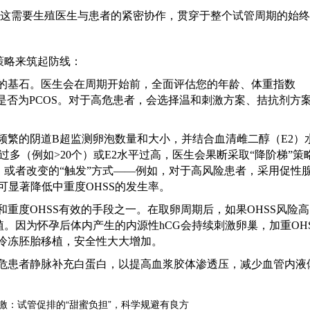
。这需要生殖医生与患者的紧密协作，贯穿于整个试管周期的始
策略来筑起防线：
的基石。医生会在周期开始前，全面评估您的年龄、体重指数
及是否为PCOS。对于高危患者，会选择温和刺激方案、拮抗剂方
频繁的阴道
B超监测卵泡数量和大小，并结合血清雌二醇（E2）
过多（例如>20个）或E2水平过高，医生会果断采取“降阶梯”策
或者改变的“触发”方式——例如，对于高风险患者，采用促性
，可显著降低中重度OHSS的发生率。
和重度
OHSS有效的手段之一。在取卵周期后，如果OHSS风险
。因为怀孕后体内产生的内源性hCG会持续刺激卵巢，加重OH
行冷冻胚胎移植，安全性大大增加。
危患者静脉补充白蛋白，以提高血浆胶体渗透压，减少血管内液