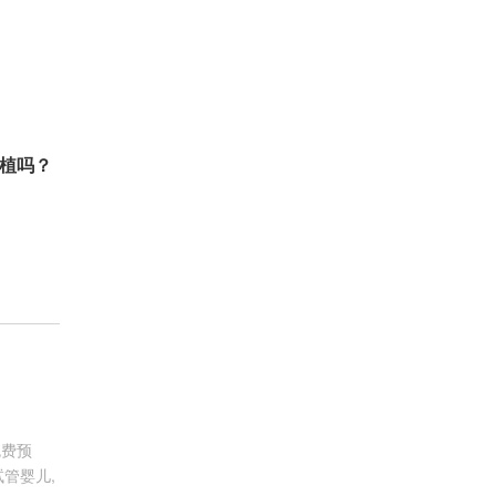
植吗？
免费预
管婴儿,