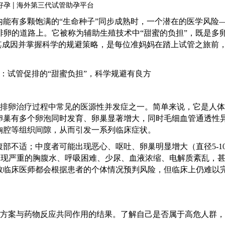
内能有多颗饱满的
“生命种子”同步成熟时，一个潜在的医学风险—
促排卵的道路上。它被称为辅助生殖技术中“甜蜜的负担”，既是多
其成因并掌握科学的规避策略，是每位准妈妈在踏上试管之旅前
促排卵治疗过程中常见的医源性并发症之一。简单来说，它是人
卵巢有多个卵泡同时发育、卵巢显著增大，同时毛细血管通透性
胸腔等组织间隙，从而引发一系列临床症状。
腹部不适；中度者可能出现恶心、呕吐、卵巢明显增大（直径
5-
出现严重的胸腹水、呼吸困难、少尿、血液浓缩、电解质紊乱，
数临床医师都会根据患者的个体情况预判风险，但临床上仍难以
疗方案与药物反应共同作用的结果。了解自己是否属于高危人群