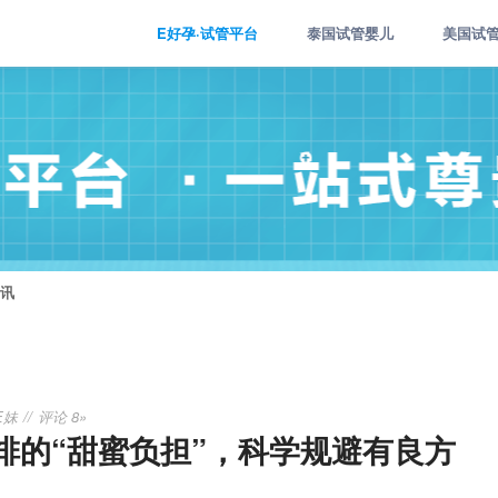
E好孕·试管平台
泰国试管婴儿
美国试
讯
E妹
评论 8»
排的“甜蜜负担”，科学规避有良方