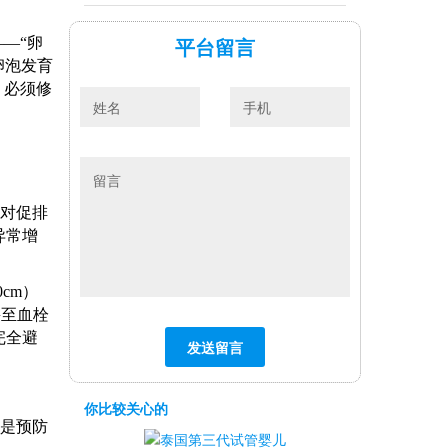
平台留言
—“卵
卵泡发育
，必须修
体对促排
异常增
10cm）
甚至血栓
完全避
你比较关心的
，是预防