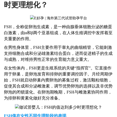
时更理想化？
FSH，全称促卵泡生成素，是一种由腺垂体细胞分泌的糖蛋
白激素，由α和β两个亚基组成，在人体生殖调控中发挥着至
关重要的作用。
在男性身体里，
FSH主要作用于睾丸的曲细精管，它能刺激
支持细胞合成和分泌雄激素结合蛋白，进而促进精子的生成
与成熟，对维持男性正常的生育能力意义重大。
在女性体内，
FSH更是生殖系统的关键“指挥官”。它直接作
用于卵巢，是卵泡发育和排卵的重要调控因子。月经周期伊
始，FSH就启动卵巢内窦卵泡的募集过程，激活颗粒细胞，
促使其合成和分泌雌激素，调节优势卵泡的选择以及非优势
卵泡的闭锁退化。在卵泡期晚期，FSH与雌激素协同作用，
为排卵和黄素化做好充分准备。
FSH值在女性不同生理阶段的表现