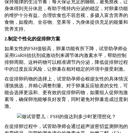
保持规律的生活节奏：每天保证充足的睡眠，避免熬夜，让
身体得到充分休息，有助于维持内分泌的稳定，对卵巢功能
的维护十分有益。合理饮食也不容忽视，多摄入富含营养的
食物，如瘦肉、全谷物、坚果等，为身体提供充足的能量和
营养支持。
2.
制定个性化的促排卵方案
如果女性的
FSH值较高，卵巢功能有所下降，试管助孕
师
会
采用
GnRH拮抗剂或激动剂来调节体内激素水平，帮助控制
排卵周期。这种药物可以精准调节内分泌，降低促排卵过程
中的过度反应风险，让卵巢在相对稳定的环境中接受刺激。
在促排卵药物的选择上，试管助孕
师
会根据女性的具体情况
谨慎挑选，并精心调整剂量。对于卵巢反应较差的女性，可
能会选择更温和、更有效的促排卵药物，如重组人促卵泡激
素等，确保卵泡能够良好发育，同时避免对卵巢造成过度刺
激。
在促排卵过程中，试管助孕
师
会通过超声波密切监测卵泡的