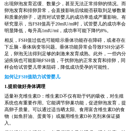
出现卵泡发育迟缓、数量少，甚至无法正常排卵的情况。而
卵泡发育和排卵异常，会直接影响后续能否获取到足够数量
和质量的卵子，进而对试管婴儿的成功率造成严重影响。有
研究显示，当FSH值高于20mIU/ml时，试管婴儿的成功率会
明显降低，每升高1mIU/ml，成功率可能下降约8%。
相反，
FSH值过低也可能暗示垂体功能存在障碍，或者存在
下丘脑 - 垂体病变等问题。垂体功能异常会导致FSH分泌不
足，卵泡无法得到足够的刺激来发育成熟。此外，一些内分
泌疾病也可能影响FSH值，干扰卵泡的正常发育和排卵，同
样会给试管婴儿带来阻碍，降低成功受孕的可能性。
如何让
FSH值助力试管婴儿
1.
提前做好身体调理
适量补充维生素
D：维生素D不仅有助于钙的吸收，对生殖
系统也有重要作用。它能调节卵巢功能，促进卵泡发育，提
高卵子质量。可以通过适当晒太阳、食用富含维生素D的食
物（如鱼肝油、蛋黄等）或服用维生素D补充剂来保证摄
入。