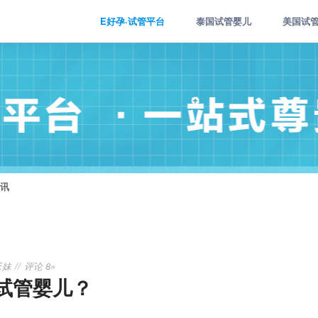
E好孕·试管平台
泰国试管婴儿
美国试
讯
E妹
评论 8»
试管婴儿？