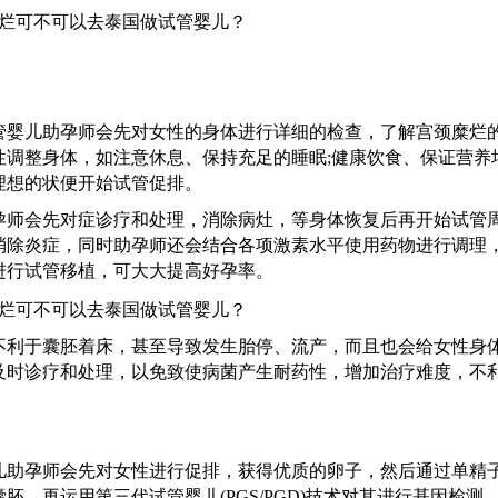
管婴儿助孕师
会先对女性的身体进行详细的检查，了解宫颈糜烂
性调整身体，如注意休息、保持充足的睡眠
;健康饮食、保证营养
理想的状便开始试管促排。
孕师
会先对症诊疗和处理，消除病灶，等身体恢复后再开始试管
消除炎症，同时
助孕师
还会结合各项激素水平使用药物进行调理
进行试管移植，可大大提高好孕率。
不利于囊胚着床，甚至导致发生胎停、流产，而且也会给女性身
及时诊疗和处理，以免致使病菌产生耐药性，增加治疗难度，不
儿助孕师
会先对女性进行促排，获得优质的卵子，然后通过单精
囊胚，再运用第三代试管婴儿
(PGS/PGD)技术对其进行基因检测