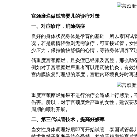
宫颈糜烂做试管婴儿的诊疗对策
一、对症诊疗，消除病症
良好的身体状况身体是孕育的基础，所以
泰国试
况，若是病情轻微则无需诊疗，可直接试管，女
少压力，保持愉快舒畅的心情，等待身体调养至
倘重度宫颈糜烂，且炎症已经累及宫腔，那么
助
例如对于宫颈糜烂严重者可以用药物抗炎，有效
宫内膜恢复到理想的厚度，宫腔内环境良好时再
重度宫颈糜烂如果不进行治疗会造成上行感染，
伤害。所以，对于宫颈糜烂严重的女性，建议要
周期的顺利开展。
二、
第三代试管
技术，提高妊娠率
当女性身体调理好后即可开始试管，
泰国试管婴
技术将精子和卵子结合受精，并将受精卵培育成