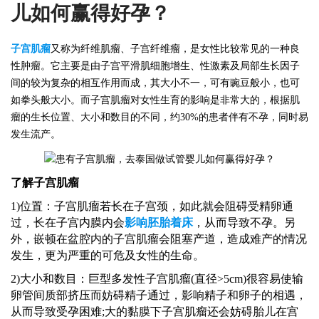
儿如何赢得好孕？
子宫肌瘤
又称为纤维肌瘤、子宫纤维瘤，是女性比较常见的一种良
性肿瘤。它主要是由子宫平滑肌细胞增生、性激素及局部生长因子
间的较为复杂的相互作用而成，其大小不一，可有豌豆般小，也可
如拳头般大小。而子宫肌瘤对女性生育的影响是非常大的，根据肌
瘤的生长位置、大小和数目的不同，约
30%的患者伴有不孕，同时易
发生流产。
了解子宫肌瘤
1)位置：子宫肌瘤若长在子宫颈，如此就会阻碍受精卵通
过，长在子宫内膜内会
影响胚胎着床
，从而导致不孕。另
外，嵌顿在盆腔内的子宫肌瘤会阻塞产道，造成难产的情况
发生，更为严重的可危及女性的生命。
2)大小和数目：巨型多发性子宫肌瘤(直径>5cm)很容易使输
卵管间质部挤压而妨碍精子通过，影响精子和卵子的相遇，
从而导致受孕困难;大的黏膜下子宫肌瘤还会妨碍胎儿在宫