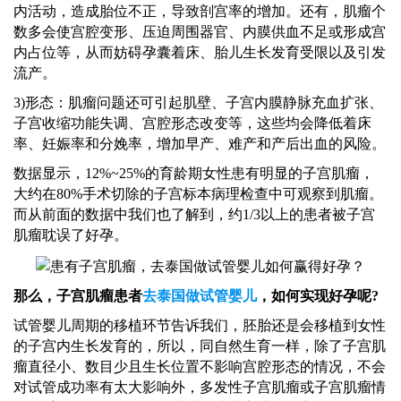
内活动，造成胎位不正，导致剖宫率的增加。还有，肌瘤个
数多会使宫腔变形、压迫周围器官、内膜供血不足或形成宫
内占位等，从而妨碍孕囊着床、胎儿生长发育受限以及引发
流产。
3)形态：肌瘤问题还可引起肌壁、子宫内膜静脉充血扩张、
子宫收缩功能失调、宫腔形态改变等，这些均会降低着床
率、妊娠率和分娩率，增加早产、难产和产后出血的风险。
数据显示，
12%~25%的育龄期女性患有明显的子宫肌瘤，
大约在80%手术切除的子宫标本病理检查中可观察到肌瘤。
而从前面的数据中我们也了解到，约1/3以上的患者被子宫
肌瘤耽误了好孕。
那么，子宫肌瘤患者
去泰国做试管婴儿
，如何实现好孕呢
?
试管婴儿
周期的移植环节告诉我们，胚胎还是会移植到女性
的子宫内生长发育的，所以，同自然生育一样，除了子宫肌
瘤直径小、数目少且生长位置不影响宫腔形态的情况，不会
对试管成功率有太大影响外，多发性子宫肌瘤或子宫肌瘤情