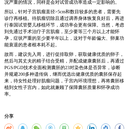
况严重的情况，同样是会对试管成功率造成一定影响的。
所以，针对子宫肌瘤直径
>5cm和数目较多的患者，需要先
诊疗再移植。待肌瘤切除且通过调养身体恢复良好后，再进
行泰国试管婴儿移植环节，成功率会更有保障。当然，考虑
到先通过手术治疗子宫肌瘤，至少要等三个月以上才能怀
孕，症状严重的至少要半年以上，这对于年龄偏大、卵巢功
能衰退的患者根本耗不起。
故而，建议先入周，进行促排取卵，获取健康优质的卵子，
然后与其丈夫的精子结合受精，并配成健康囊胚后，再通过
PGS/PGD技术全面检测囊胚的23对染色体是否异常，诊断
并规避200多种遗传病，继而优选出健康优质的囊胚保存起
来，待女性处理好肌瘤问题，子宫内环境理想，再将囊胚移
植到女性子宫内，如此就兼顾了保障囊胚质量和怀孕成功
率。
分享