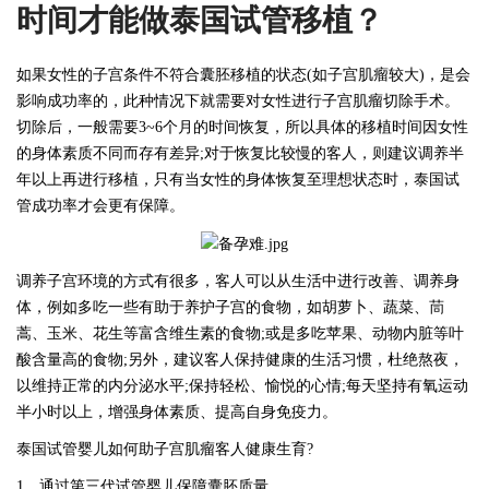
时间才能做泰国试管移植？
如果女性的子宫条件不符合囊胚移植的状态
(如子宫肌瘤较大)，是会
影响成功率的，此种情况下就需要对女性进行子宫肌瘤切除手术。
切除后，一般需要3~6个月的时间恢复，所以具体的移植时间因女性
的身体素质不同而存有差异;对于恢复比较慢的客人，则建议调养半
年以上再进行移植，只有当女性的身体恢复至理想状态时，泰国试
管成功率才会更有保障。
调养子宫环境的方式有很多，客人可以从生活中进行改善、调养身
体，例如多吃一些有助于养护子宫的食物，如胡萝卜、蔬菜、茼
蒿、玉米、花生等富含维生素的食物
;或是多吃苹果、动物内脏等叶
酸含量高的食物;另外，建议客人保持健康的生活习惯，杜绝熬夜，
以维持正常的内分泌水平;保持轻松、愉悦的心情;每天坚持有氧运动
半小时以上，增强身体素质、提高自身免疫力。
泰国试管婴儿如何助子宫肌瘤客人健康生育
?
1、通过第三代试管婴儿保障囊胚质量