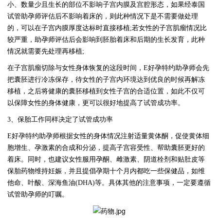
小、数量少且生长的部位不影响子宫内膜及宫腔形态，如果经泰国
试管助孕师评估后不影响着床的，则此种情况下是不需要做处理
的，可以在子宫内膜厚度达标时直接移植
;若女性的子宫肌瘤情况比
较严重，助孕师评估后会影响到胚胎着床和后期的生长发育，此种
情况就需要先处理再移植;
在子宫肌瘤切除与女性身体恢复的这段时间，
E好孕特约助孕师会先
把囊胚进行冷冻保存，待女性的子宫内环境达到优良的时候再解冻
移植，之后将健康的囊胚移植到女性子宫的合适位置，如此不仅可
以保障女性的身体健康，更可以很好地提高了试管成功率。
3、保胎工作同样决定了试管成功率
E好孕特约助孕师根据女性的身体情况注射适量黄体酮，促使黄体细
胞增生、孕激素的合成和分泌，提高子宫容受性、帮助囊胚更好的
着床。同时，也建议女性服用孕酮、雌激素、阴道栓剂和贴肚皮等
保胎药物维持妊娠，并且提倡孕期十个月内都吃一些保健品，如维
他命、叶酸、深海鱼油(DHA)等。具体其他的注意事项，一定要遵循
试管助孕师的叮嘱。