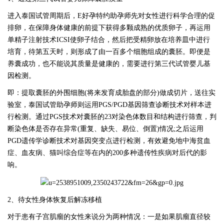
进入泰国试管周期后，
E好孕特约助孕师先对女性进行科学合理的促
排卵，在保障身体健康的前提下获得多颗成熟的优质卵子，再运用
单精子注射技术ICSI使卵子结合，然后把受精卵放在培养皿中进行
培育，待第五天时，则形成了由一百多个细胞组成的囊胚。即便是
养囊成功，也不能说其质量是健康的，需要进行第三代试管婴儿基
因检测。
即：提取囊胚的外围细胞
(将来发育成胎盘的部分)做成切片，送往实
验室，泰国试管助孕师则运用PGS/PGD基因筛查诊断技术对样本进
行检测。通过PGS技术对囊胚的23对染色体数目和结构进行筛查，判
断染色体是否存在异常(重复、缺失、易位、倒置)情况;之后运用
PGD遗传学诊断技术对基因突变点进行检测，有效避免地中海贫血
症、血友病、猫叫综合症等在内的200多种遗传性疾病对后代的影
响。
2、待女性身体恢复后解冻移植
对于患有子宫肌瘤的女性来说分为两种情况：一是如果肌瘤直径较