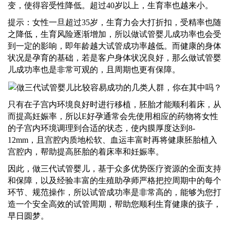
变，使得容受性降低。超过40岁以上，生育率也越来小。
提示：女性一旦超过
35岁，生育力会大打折扣，受精率也随
之降低，生育风险逐渐增加，所以做试管婴儿成功率也会受
到一定的影响，即年龄越大试管成功率越低。而健康的身体
状况是孕育的基础，若是客户身体状况良好，那么做试管婴
儿成功率也是非常可观的，且周期也更有保障。
只有在子宫内环境良好时进行移植，胚胎才能顺利着床，从
而提高妊娠率，所以
E好孕
通常会先使用相应的药物将女性
的子宫内环境调理到合适的状态，使内膜厚度达到
8-
12mm，且宫腔内质地松软、血运丰富时再将健康胚胎植入
宫腔内，帮助提高胚胎的着床率和妊娠率。
因此，做
三代
试管婴儿，基于众多优势医疗资源的全面支持
和保障，以及经验丰富的生殖
助孕师
严格把控周期中的每个
环节、规范操作，所以试管成功率是非常高的，能够为您打
造一个安全高效的试管周期，帮助您顺利生育健康的孩子，
早日圆梦。