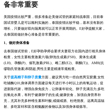
备非常重要
美国疫情比较严重，很多准备赴美做试管的家庭转战泰国，目前泰
国试管婴儿是可以顺利实施的，泰国疫情比较平稳，基本没有新的
增长，只要做好双向隔离就可以正常开展周期的。
E好孕提醒大家，
去泰国前做好身心准备是非常重要的。
1、做好身体准备
去泰国做试管前，
E好孕助孕师会要求夫妻双方在国内进行相关身体
检查，女性主要检查激素六项(卵泡生成素(FSH)、黄体生成素
(LH)、孕酮(P)、催乳激素(PRL)、雌二醇(E2)、睾酮(T))、AMH(抗
缪勒氏管激素)和阴超;男性主要是精液常规检查。
关于
提高精子和卵子质量
方面，建议男方吃一些自然男宝胶囊
;女性
吃辅酶Q10;身体调养方面建议每天进行半小时以上的有氧运动，促
进新陈代谢，增强自身免疫力，让卵巢年轻化、卵子充满活力;多吃
抗氧化水果，有利于健康卵子的生成;健康饮食，加强自身营养补
充，尤其补充多种维生素和叶酸;戒烟戒酒、杜绝熬夜、远离高温辐
射、多吃富锌和富含精氨酸的食物以及加强身体锻炼等。