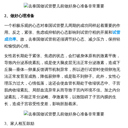
2、做好心理准备
一个积极乐观的心态对泰国试管婴儿周期的成功同样起着重要的作
用。反之，紧张、焦虑或抑郁的心态影响到试管疗程的开展和
试管
成功率
。故，去泰国做试管前还须调节好心态、减少压力，保持轻
松愉悦的心情。
女性若长期处于紧张、焦虑的状态，会打破身体原有的激素平衡，
导致内分泌系统紊乱，或是使大脑皮层无法正常分泌激素，造成下
丘脑
—垂体—卵巢反馈调节机制异常，所以进行试管时使得卵泡无
法正常发育至成熟，降低获卵率，或是取不到卵子。此外，女性心
理压力过大，心情低落，这还会使血管长期处于收缩状态中、子宫
肌肉收缩紊乱、局部血流异常从而导致子宫内环境不佳。加之内分
泌紊乱，不能正常分泌雌、孕激素等，以致阻碍了子宫内膜的生
长，造成子宫容受性变差，影响胚胎着床。
3、家人相互鼓励