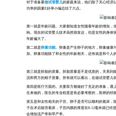
对于准备要
做试管婴儿
的家庭来说，他们除了关心经济
功率的因素
E好孕
小编总结了六点。
第一就是年龄问题。大家都知道女性随着年龄的增加，
响。现在的试管婴儿技术虽然很发达，但是女性的身体
年龄偏大了。
第二就是
卵巢功能
。卵巢是产生卵子的地方，卵巢健康
加。卵巢功能除了和女性的年龄相关，还有就是和个人
第三就是胚胎的质量。胚胎质量是不是优质的，关系到
况和男方的精子质量。所有就可以看出，在做试管婴儿
第四是医疗方面的。夫妻双方都做好了充足的准备，遇
生来做的，医生的专业程度是有必要考察的，医师的经
第五是和女性相关的子宫。卵子是否可以顺利的着床，
子在术后能否着床，子宫内膜的厚度在
8-12毫米就已
会增加流产率和早产率。