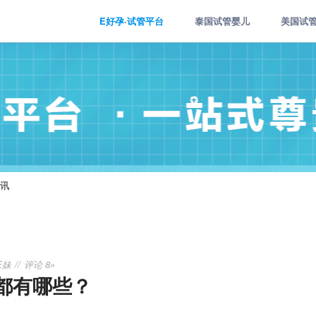
E好孕·试管平台
泰国试管婴儿
美国试
讯
E妹
评论 8»
都有哪些？