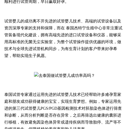
顺利进行试管周期，早日赢取好孕。
试管婴儿的成功离不开先进的试管婴儿技术、高端的
试管
设备以及
资历深厚专家的支持和保障，而在
泰国杰特宁
生殖中心
非常注重
试
管
装备现代化建设，拥有高端先进的进口
试管
设备和仪器，能够采
用高标准的无菌无尘实验室，为整个试管操作提供优越的环境，做
技术与全球先进
试管
机构同步，为有生育计划的客户带来好孕希
望，帮助实现生子夙愿。
泰国
试管专家通过运用先进的试管婴儿技术已经帮助许多难孕育家
庭和朋友成功获得健康的宝宝，实现生育梦想。例如，专家运用先
进的第三代试管婴儿
PGS/PGD基因检测技术对胚胎染色体进行筛查
和诊断，从而分析判断是否存在异常，之后再筛选出健康的囊胚进
行移植，有效避免因染色体异常或遗传疾病而导致胎停、流产等不