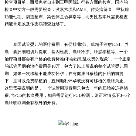
检查项目单，而后患者自主到三甲医院进行各方面的检查。国内的
检查中女方一般需要检查：激素六项和
AMH、传染病筛查、甲状腺
功能七项、阴道超声、染色体是否异常等，而男性基本只需要检查
精液常规以及传染病筛查就够了。
泰
国试管婴儿的医疗费用
，有促排
/取卵、单精子注射ICSI、养
囊、囊胚细胞切片提取、基因检测、囊胚冷冻、胚胎移植等。一个
治疗项目都会有严格的收费标准(不会出现乱收费的现象)，一个正常
的试管周期的治疗费用是
10
万，包含了以上所说的整个试管婴儿周
期，如果一次移植不能成功怀孕，在有健康可移植的胚胎的前提
下，是可以免费移植的，直到顺利怀孕或没有可移植的囊胚为止。
这里需要说明的是，一个试管周期费用只包含一年的胚胎冷冻存储
费
;含PGS的检查费用，如果需要进行PGD检测，则正常情况下3~6个
囊胚收取
则会有额外的开资
。