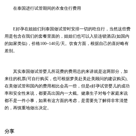
在
泰
国进行试管期间的衣食住行费用
E好孕
在
姐姐们到泰国做试管时安排一切的吃住行，当然这些费
用是包含在我们的套餐里面的，姐姐们
也可以入驻连锁酒店
(如国内
的如家类似)，价格100~140
元
/天。饮食方面，根据自己的喜好略有
差别。
其实
泰
国做试管婴儿所花费的费用总的来讲就是这两部分，加
来往的机票
(可自行购买，也可根据梦美赴美赴美顾问的建议购买),
在美做试管和国内的费用相比会高一些，但是
e好孕
试管婴儿的成功
率和安全性来说，都要高出国内一大截。健康生子对每个家庭来说
都不是一件小事，如果有这方面的考虑，是需要先了解得非常清楚
的，再慎重地做出决定。
分享