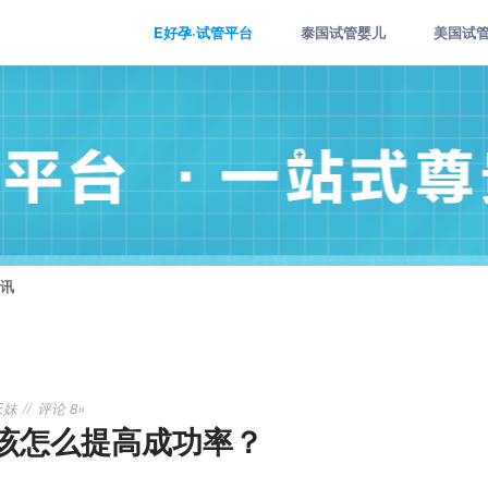
E好孕·试管平台
泰国试管婴儿
美国试
讯
E妹
评论 8»
该怎么提高成功率？