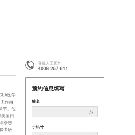
客服人工预约
4008-257-611
预约信息填写
CLA医学
姓名
的工作而
籍章节。他
和美国妇
杉矶杂志
手机号
费者研