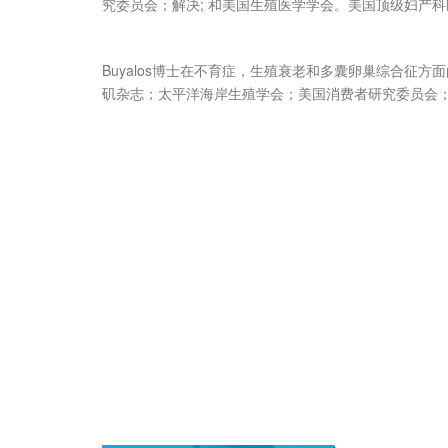
究委员会；解决; 和美国生殖医学学会。美国顶级妇产科
Buyalos博士在不育症，生殖衰老和多囊卵巢综合征
矶杂志；太平洋海岸生殖学会；美国消费者研究委员会；R