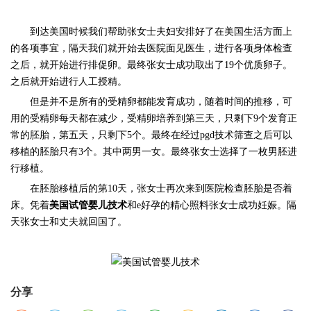
到达美国时候我们帮助张女士夫妇安排好了在美国生活方面上
的各项事宜，隔天我们就开始去医院面见医生，进行各项身体检查
之后，就开始进行排促卵。最终张女士成功取出了
19
个优质卵子。
之后就开始进行人工授精。
但是并不是所有的受精卵都能发育成功，随着时间的推移，可
用的受精卵每天都在减少，受精卵培养到第三天，只剩下
9
个发育正
常的胚胎，第五天，只剩下
5
个。最终在经过
pgd
技术筛查之后可以
移植的胚胎只有
3
个。其中两男一女。最终张女士选择了一枚男胚进
行移植。
在胚胎移植后的第
10
天，张女士再次来到医院检查胚胎是否着
床。凭着
美国试管婴儿技术
和
e
好孕的精心照料张女士成功妊娠。隔
天张女士和丈夫就回国了。
分享