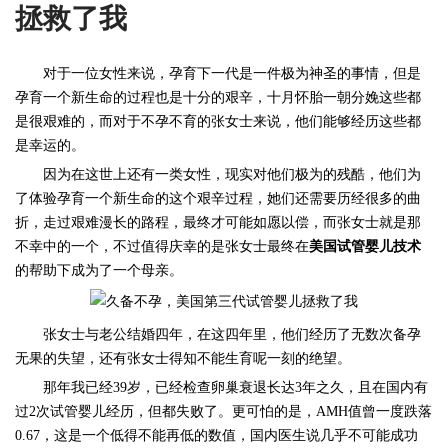
拯救了我
对于一位女性来说，孕育下一代是一件极为神圣的事情，但是
孕育一个新生命的过程也是十分的艰辛，十月怀胎一朝分娩这些都
是很艰难的，而对于不孕不育的张女士来说，他们能够经历这些都
是幸运的。
因为在这世上还有一类女性，现实对他们极为的残酷，他们为
了体验孕育一个新生命的这个艰辛过程，她们还需要历经很多的曲
折，走过艰难漫长的路程，最终才可能如愿以偿，而张女士就是那
不幸中的一个，不过值得庆幸的是张女士最终在
美国试管婴儿技术
的帮助下成为了一个母亲。
张女士与老公结婚四年，在这四年里，他们经历了无数次备孕
无果的失望，还有张女士得知不能生育呢一刻的绝望。
那年我已经
39
岁，已经检查卵巢衰退长达
3
年之久，且在国内有
过
2
次试管婴儿经历，但都失败了。更可怕的是，
AMH
值曾一度跌落
0.67
，这是一个低得不能再低的数值，国内医生说几乎不可能成功