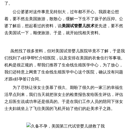
了。
公公婆婆对这件事意见特别大，过年都不开心。我跟老公想
着，要不然去美国旅游，散散心，缓解一下生不了孩子的压抑。公
婆了解后，想起看过的资料，说
美国试管婴儿技术
更先进，要不然
去美国试一下，顺便旅游。于是，就开始找相关资料。
虽然找了很多资料，但对美国试管婴儿医院毕竟不了解，于是我
们找到了
e
好孕帮忙介绍医院，以及安排在美国的衣食住行等事项。
机构是很正规的，帮我们推荐了生命线生殖医学中心，为了放心，
我们还特意上网查了生命线生殖医学中心这个医院，确认没有问题
才跟
e
好孕签订合同。
为了尽快让张女士羡慕了很久、期盼了很久的一家三的幸福生
活早点到来，我们当天就把张女士的检查报告发给医生评估，评估
之后医生说成功率还是很高的。于是在我们工作人员的陪同下张女
士夫妇就坐上了飞往美国的飞机开始了他们的赴美求子之路。