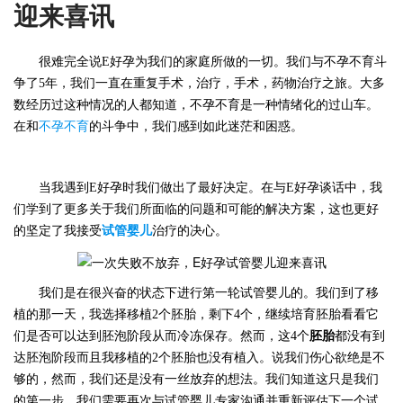
迎来喜讯
很难完全说
E好孕
为我们的家庭所做的一切。我们与
不孕不育
斗
争了5年，我们一直在重复手术，治疗，手术，药物治疗之旅。大多
数经历过这种情况的人都知道，不孕不育是一种情绪化的过山车。
在和
不孕不育
的斗争中，我们感到如此迷茫和困惑。
当我遇到
E好孕时我们做出了最好决定。在与E好孕谈话中，我
们学到了更多关于我们所面临的问题和可能的解决方案，这也更好
的坚定了我接受
试管婴儿
治疗的决心。
我们是在很兴奋的状态下进行第一轮试管婴儿的。我们到了移
植的那一天，我选择移植
2个胚胎，剩下4个，继续培育胚胎看看它
们是否可以达到胚泡阶段从而冷冻保存。然而，这4个
胚胎
都没有到
达胚泡阶段而且我移植的2个胚胎也没有植入。说我们伤心欲绝是不
够的，然而，我们还是没有一丝放弃的想法。我们知道这只是我们
的第一步。我们需要再次与试管婴儿专家沟通并重新评估下一个试