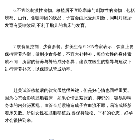
6.不宜吃刺激性食物。移植后不宜吃寒凉与刺激性的食物，包括
螃蟹、山竹、含咖啡因的饮品，子言会由此受到刺激，同时对胚胎
发育有萎缩效应,不利于胎儿的着床与发育。
7.饮食量控制，少食多餐。梦美生命EDEN专家表示，饮食上要
保持营养均衡，做到少食多餐，不宜大补特补，每位女性的身体素
质不同，所需的营养与补给成分各异，建议在医生的指导与建议下
进行营养补充，以保障试管成功率。
赴美试管移植后的饮食虽然很关键，但是好心情也同样重要。
因为心态会影响胚胎着床，如果心情是紧张的、抑郁的，容易影响
身体的内分泌紊乱，血管长期紧缩造成子宫血流不顺，易造成胚胎
着床失败。所以女性在胚胎移植后
,要保持轻松、平和的心态，好孕
才会很快到来。