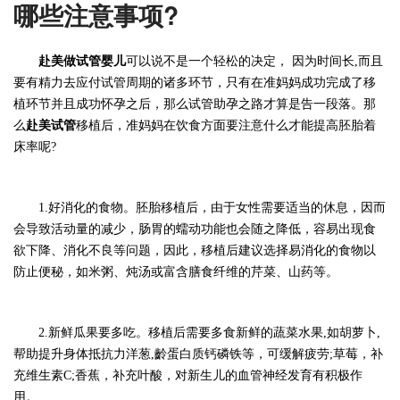
哪些注意事项?
赴美做试管婴儿
可以说不是一个轻松的决定，
因为时间长
,而且
要有精力去应付试管周期的诸多环节，只有在准妈妈成功完成了移
植环节并且成功怀孕之后
，那么试管助孕之路才算是告
一
段落。那
么
赴美试管
移植后，准妈妈在饮食方面要注意什么才能提高胚胎着
床率呢?
1.好消化的食物。胚胎移植后，由于女性需要适当的休息，因而
会导致活动量的减少，肠胃的蠕动功能也会随之降低，容易出现食
欲下降、消化不良等问题，因此，移植后建议选择易消化的食物以
防止便秘，如米粥、炖汤或富含膳食纤维的芹菜、山药等。
2.新鲜瓜果要多吃。移植后需要多食新鲜的蔬菜水果,如胡萝卜,
帮助提升身体抵抗力洋葱,齡蛋白质钙磷铁等，可缓解疲劳;草莓，补
充维生素C;香蕉，补充叶酸，对新生儿的血管神经发育有积极作
用。