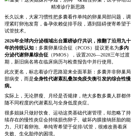
长久以来，大家习惯性把多囊看作单纯的卵巢局部问题，调
理紧盯卵泡发育，备孕依赖促排手段，遇到阻碍便寄希望于
试管技术。
2026年全球内分泌领域出台重磅诊疗共识，推翻了沿用九十
年的传统认知：
多囊卵巢综合征（
PCOS）提议更名为
多内
分泌代谢卵巢综合征
（
PMOS），设置2026—2028三年过渡
期，新旧病名将在临床病历与检查报告中并行使用。
此次更名，标志着诊疗思路迎来全面革新：多囊并非卵巢局
部病变，而是
全身性代谢紊乱叠加免疫失衡引发的综合性慢
病。
实际上，无论胖瘦、月经是否规律，绝大多数多囊人群都伴
随不同程度的代谢紊乱与全身低度炎症。
很多姐妹只做好饮食、运动这类基础代谢管理，却忽略了持
续存在的慢性炎症会持续损伤卵子、破坏内膜接纳胚胎的能
力。只盯着卵泡、单纯寄希望于促排
/试管，很难改善着床
失败、生化胎停的困境。