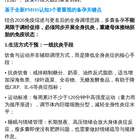
基于全新
PMOS认知3个要重视的备孕关键点
结合
2026免疫综述与更名后的全身调理思路，多囊备孕
不能
局限于调经促排，必须同步开展全身抗炎，重建母体接纳胚
胎的免疫状态：
1.生活方式干预：一线抗炎手段
饮食与运动并非辅助调理方式，而是降低全身炎症的核心手
段：
• 抗炎饮食：戒掉精制糖分、奶茶、油炸反式脂肪，适当增
加深海鱼类、绿叶蔬菜、全谷物、无糖发酵食品，有助于降
低CRP、IL-6等炎症指标；
• 运动标准：每周累计不少于120分钟中高强度运动（量力而
为循序渐进），调节体内巨噬细胞分型，减轻全身性炎症水
平；
• 睡眠与情绪管理：长期熬夜、高压情绪会放大身体炎症反
应，瘦多囊即便没有肥胖问题，也需要做好情绪疏导与规律
作息。