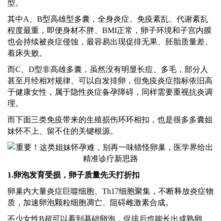
型。
其中
A、B型高雄型多囊，全身炎症、免疫紊乱、代谢紊乱
程度最重，即便身材不胖、BMI正常，卵子环境和子宫内膜
也会持续被炎症侵蚀，最容易出现促排无果、胚胎质量差、
着床失败。
而
C、D型非高雄多囊，虽然没有明显长痘、多毛，部分人
甚至月经相对规律、可以自发排卵，但免疫炎症指标依旧高
于健康女性，属于隐性炎症备孕障碍，同样需要重视抗炎调
理。
而下面三类免疫带来的生殖损伤环环相扣，也是很多多囊姐
妹怀不上、留不住的关键根源。
1.卵泡发育受损，卵子质量先天打折扣
卵巢内大量炎症巨噬细胞、
Th17细胞聚集，不断释放炎症物
质，加速卵泡颗粒细胞凋亡、阻碍雌激素合成。
不少女性
B超可以看到基础卵泡，促排后也能长出成熟卵