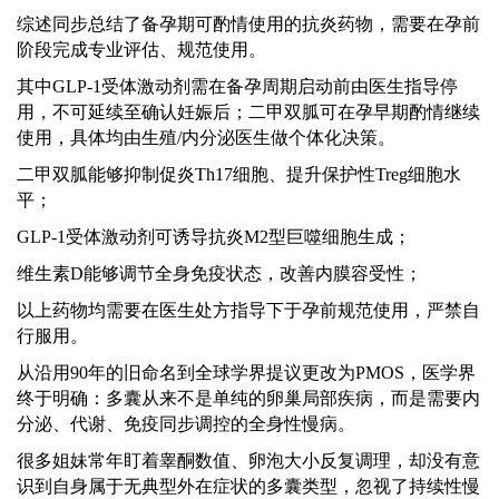
综述同步总结了备孕期可酌情使用的抗炎药物，需要在孕前
阶段完成专业评估、规范使用。
其中
GLP‑1受体激动剂需在备孕周期启动前由医生指导停
用，不可延续至确认妊娠后；二甲双胍可在孕早期酌情继续
使用，具体均由生殖/内分泌医生做个体化决策。
二甲双胍能够抑制促炎
Th17细胞、提升保护性Treg细胞水
平；
GLP‑1受体激动剂可诱导抗炎M2型巨噬细胞生成；
维生素
D能够调节全身免疫状态，改善内膜容受性；
以上药物均需要在医生处方指导下于孕前规范使用，严禁自
行服用。
从沿用
90年的旧命名到全球学界提议更改为PMOS，医学界
终于明确：多囊从来不是单纯的卵巢局部疾病，而是需要内
分泌、代谢、免疫同步调控的全身性慢病。
很多姐妹常年盯着睾酮数值、卵泡大小反复调理，却没有意
识到自身属于无典型外在症状的多囊类型，忽视了持续性慢