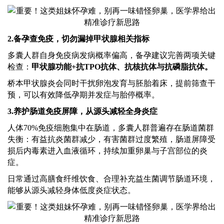
2.备孕查免疫，切勿漏掉甲状腺相关指标
多囊人群自身免疫病发病概率偏高，备孕建议完善两项关键
检查：
甲状腺功能
+抗TPO抗体、抗核抗体与抗磷脂抗体。
桥本甲状腺炎会同时干扰卵泡发育与胚胎着床，提前筛查干
预，可以有效降低孕期并发症与胎停概率。
3.养护肠道免疫屏障，从源头减轻全身炎症
人体
70%免疫细胞集中在肠道，多囊人群普遍存在肠道菌群
失衡：有益抗炎菌群减少，有害菌群过度繁殖，肠道屏障受
损后内毒素进入血液循环，持续加重卵巢与子宫部位的炎
症。
日常通过高膳食纤维饮食、合理补充益生菌调节肠道环境，
能够从源头减轻身体低度炎症状态。