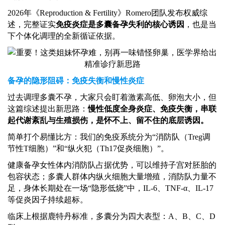
2026年《Reproduction & Fertility》Romero团队发布权威综
述，完整证实
免疫炎症是多囊备孕失利的核心诱因
，也是当
下个体化调理的全新循证依据。
备孕的隐形阻碍：免疫失衡和慢性炎症
过去调理多囊不孕，大家只会盯着激素高低、卵泡大小，但
这篇综述提出新思路：
慢性低度全身炎症、免疫失衡，串联
起代谢紊乱与生殖损伤，是怀不上、留不住的底层诱因。
简单打个易懂比方：我们的免疫系统分为
“消防队（Treg调
节性T细胞）”和“纵火犯（Th17促炎细胞）”。
健康备孕女性体内消防队占据优势，可以维持子宫对胚胎的
包容状态；多囊人群体内纵火细胞大量增殖，消防队力量不
足，身体长期处在一场
“隐形低烧”中，IL-6、TNF-α、IL-17
等促炎因子持续超标。
临床上根据鹿特丹标准，多囊分为四大表型：
A、B、C、D