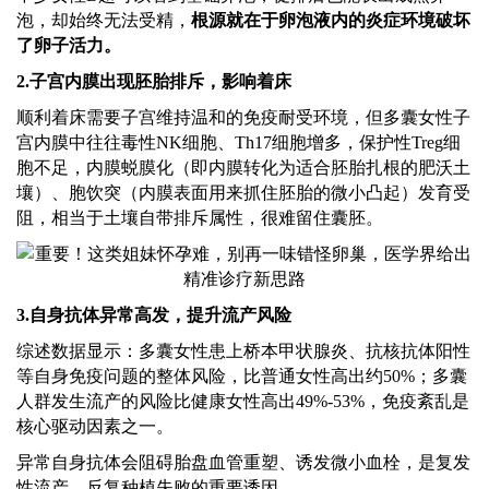
泡，却始终无法受精，
根源就在于卵泡液内的炎症环境破坏
了卵子活力。
2.子宫内膜出现胚胎排斥，影响着床
顺利着床需要子宫维持温和的免疫耐受环境，但多囊女性子
宫内膜中往往毒性
NK细胞、Th17细胞增多，保护性Treg细
胞不足，内膜蜕膜化（即内膜转化为适合胚胎扎根的肥沃土
壤）、胞饮突（内膜表面用来抓住胚胎的微小凸起）发育受
阻，相当于土壤自带排斥属性，很难留住囊胚。
3.自身抗体异常高发，提升流产风险
综述数据显示：多囊女性患上桥本甲状腺炎、抗核抗体阳性
等自身免疫问题的整体风险，比普通女性高出约
50%；多囊
人群发生流产的风险比健康女性高出49%-53%，免疫紊乱是
核心驱动因素之一。
异常自身抗体会阻碍胎盘血管重塑、诱发微小血栓，是复发
性流产、反复种植失败的重要诱因。