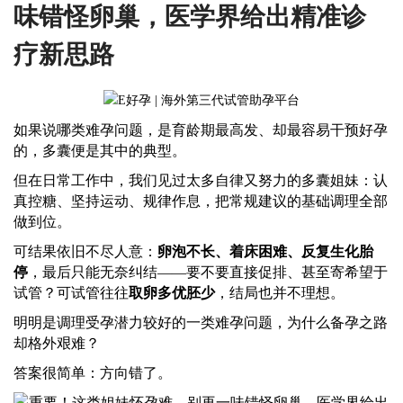
味错怪卵巢，医学界给出精准诊
疗新思路
如果说哪类难孕问题，是育龄期最高发、却最容易干预好孕
的，多囊便是其中的典型。
但在日常工作中，我们见过太多自律又努力的多囊姐妹：认
真控糖、坚持运动、规律作息，把常规建议的基础调理全部
做到位。
可结果依旧不尽人意：
卵泡不长、着床困难、反复生化胎
停
，最后只能无奈纠结
——要不要直接促排、甚至寄希望于
试管？可试管往往
取卵多优胚少
，结局也并不理想。
明明是调理受孕潜力较好的一类难孕问题，为什么备孕之路
却格外艰难？
答案很简单：方向错了。