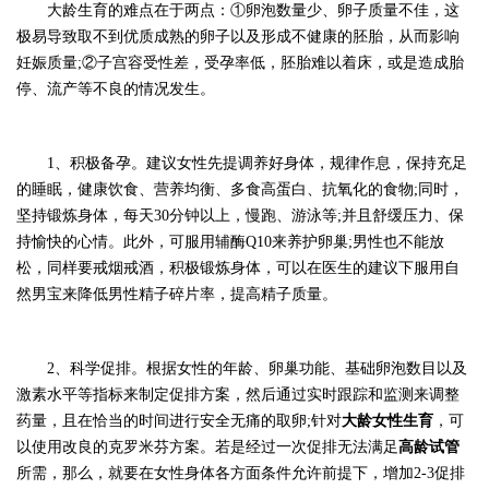
大龄生育的难点在于两点：
①卵泡数量少、卵子质量不佳，这
极易导致取不到优质成熟的卵子以及形成不健康的胚胎，从而影响
妊娠质量;②子宫容受性差，受孕率低，胚胎难以着床，或是造成胎
停、流产等不良的情况发生。
1、积极备孕。建议女性先提调养好身体，规律作息，保持充足
的睡眠，健康饮食、营养均衡、多食高蛋白、抗氧化的食物;同时，
坚持锻炼身体，每天30分钟以上，慢跑、游泳等;并且舒缓压力、保
持愉快的心情。此外，可服用辅酶Q10来养护卵巢;男性也不能放
松，同样要戒烟戒酒，积极锻炼身体，可以在医生的建议下服用自
然男宝来降低男性精子碎片率，提高精子质量。
2、科学促排。根据女性的年龄、卵巢功能、基础卵泡数目以及
激素水平等指标来制定促排方案，然后通过实时跟踪和监测来调整
药量，且在恰当的时间进行安全无痛的取卵;针对
大龄女性生育
，可
以使用改良的克罗米芬方案。若是经过一次促排无法满足
高龄试管
所需，那么，就要在女性身体各方面条件允许前提下，增加2-3促排