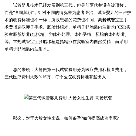
试管婴儿技术已经发展到第三代，但是前两代并没有被顶替，
而是
“各司其职”，针对不同的情况来为患者医治。试管婴儿的三种技
术的收费标准也不一样，所以患者的花费也不同。
高龄试管
宝宝手
术费指选取卵子手术、胚胎移植术、单精子卵胞质内注射术([CSI)实
验室胚胎培养(包括精、卵体外处理、体外受精、胚胎的体外培养)
等。常规试管宝宝胚胎移植是指精卵在实验室内自然受精，而采用
单精子卵胞质内注射术。
总的来说，
大龄做
第三代试管费用分为
医疗费用和检查费用
，
三代医疗费用大致
9
-1
6
万，每个医院收费标准有些出入；
那么，对于大龄女性来说，如何备孕
?如何提高成功率呢?