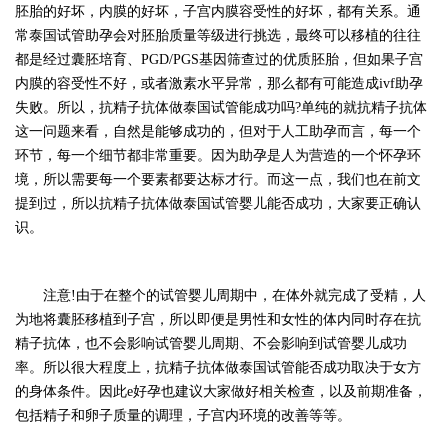
胚胎的好坏，内膜的好坏，子宫内膜容受性的好坏，都有关系。通
常泰国试管助孕会对胚胎质量等级进行挑选，最终可以移植的往往
都是经过囊胚培育、PGD/PGS基因筛查过的优质胚胎，但如果子宫
内膜的容受性不好，或者激素水平异常，那么都有可能造成ivf助孕
失败。所以，抗精子抗体做泰国试管能成功吗?单纯的就抗精子抗体
这一问题来看，自然是能够成功的，但对于人工助孕而言，每一个
环节，每一个细节都非常重要。因为助孕是人为营造的一个怀孕环
境，所以需要每一个要素都要达标才行。而这一点，我们也在前文
提到过，所以抗精子抗体做泰国试管婴儿能否成功，大家要正确认
识。
注意
!由于在整个的试管婴儿周期中，在体外就完成了受精，人
为地将囊胚移植到子宫，所以即便是男性和女性的体内同时存在抗
精子抗体，也不会影响试管婴儿周期、不会影响到试管婴儿成功
率。所以很大程度上，抗精子抗体做泰国试管能否成功取决于女方
的身体条件。因此
e好孕
也建议大家做好相关检查，以及前期准备，
包括精子和卵子质量的调理，子宫内环境的改善等等。