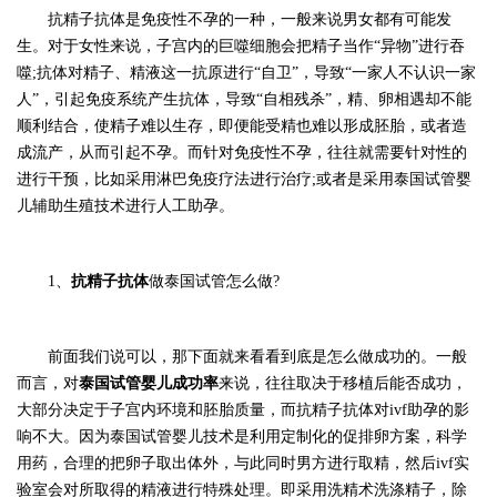
抗精子抗体是免疫性不孕的一种，一般来说男女都有可能发
生。对于女性来说，子宫内的巨噬细胞会把精子当作
“异物”进行吞
噬;抗体对精子、精液这一抗原进行“自卫”，导致“一家人不认识一家
人”，引起免疫系统产生抗体，导致“自相残杀”，精、卵相遇却不能
顺利结合，使精子难以生存，即便能受精也难以形成胚胎，或者造
成流产，从而引起不孕。而针对免疫性不孕，往往就需要针对性的
进行干预，比如采用淋巴免疫疗法进行治疗;或者是采用泰国试管婴
儿辅助生殖技术进行人工助孕。
1、
抗精子抗体
做泰国试管怎么做?
前面我们说可以，那下面就来看看到底是怎么做成功的。一般
而言，对
泰国试管婴儿成功率
来说，往往取决于移植后能否成功，
大部分决定于子宫内环境和胚胎质量，而抗精子抗体对
ivf助孕的影
响不大。因为泰国试管婴儿技术是利用定制化的促排卵方案，科学
用药，合理的把卵子取出体外，与此同时男方进行取精，然后ivf实
验室会对所取得的精液进行特殊处理。即采用洗精术洗涤精子，除