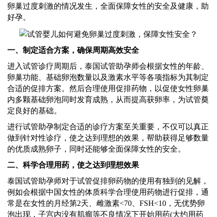
卵巢过度刺激的情况发生，全面保障女性的安全及健康，助
好孕。
一、制定
适合
方案，确保周期高效安全
进入试管诊疗周期后，
泰国试管助孕师
会根据女性的年龄、
卵巢功能、基础卵泡数量以及激素水平等各项指标为其制定
合适的促排方案。然后合理使用促排药物，以促使女性卵巢
内多颗基础卵泡同时发育成熟，从而提高获卵率，为试管奠
定良好的基础。
进行试管助孕制定合适的诊疗方案至关重要，不仅可以真正
做到针对性诊疗，使之达到理想的效果，帮助获得足够数量
的优质成熟卵子，同时还能够全面保障女性的安全。
二、科学合理用药，使之达到理想效果
泰国试管助孕师
对于试管促排卵药物的使用有独到的见解，
例如会根据中国女性的体质科学合理使用药物进行促排，通
常是在女性的月经第
2天、雌激素<70、FSH<10，无优势卵
泡出现，子宫内没有肌瘤等不良情况下开始用药(大约用药