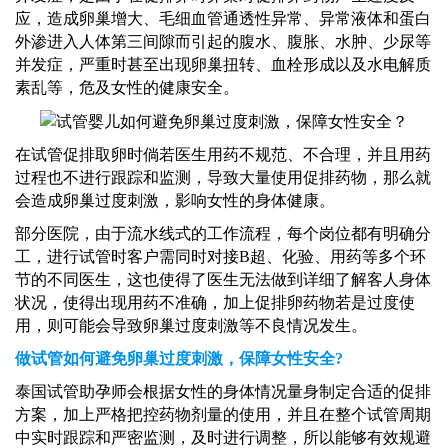
应，造成卵巢增大、毛细血管通透性异常、异常液体和蛋白
外渗进入人体第三间隙而引起的腹水、腹胀、水肿、少尿等
并发症，严重时甚至出现卵巢扭转、血栓形成以及水电解质
素乱等，危及女性的健康安全。
在试管促排取卵时倘若医生用药不规范、不合理，并且用药
过程也不进行跟踪和监测，导致大量使用促排药物，那么就
会造成卵巢过度刺激，影响女性的身体健康。
部分医院，
由于流水线式的工作流程，每个岗位都有明确分
工，进行试管时客户需同时对接
B超、化验、用药等多个环
节的不同医生，这也使得了医生无法做到详细了解客人身体
状况，使得出现用药不准确，加上促排卵药物若是过度使
用，则可能会导致卵巢过度刺激等不良情况发生。
做试管如何避免卵巢过度刺激，保障女性安全
?
泰国试管助孕师
会根据女性的身体情况量身制定合适的促排
方案，加上严格把控药物剂量的使用，并且在整个试管周期
中实时跟踪和严密监测，及时进行调整，所以能够有效规避