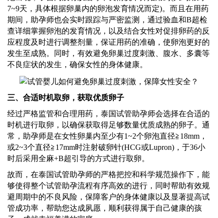
7~9天，具体根据卵巢内的卵泡发育情况而定)。而且在用药
期间，
助孕师
也会实时跟踪与严密监测，通过验血和
B超检
查详细掌握卵泡的发育情况，以及结合女性对促排卵药的反
应程度及时进行调整剂量，保证用药的准确，使卵泡更好的
发生至成熟。同时，有效避免卵巢过度刺激、腹水、多囊等
不良症状的发生，确保女性的身体健康。
三
、合适时机取卵，获取优质卵子
经过严格监管和合理用药，
泰国试管助孕师
会选择在合适的
时机进行取卵，以确保获取得足够数量优质成熟的卵子。通
常，
助孕师
是在女性卵巢内至少有
1~2个卵泡直径≧18mm，
或2~3个直径≧17mm时注射破卵针(HCG或Lupron)，于36小
时后采用全麻+B超引导的方式进行取卵。
故而，在
泰国试管助孕师
的严格把控和科学规范操作下，能
够使得整个试管助孕流程有序高效的进行，同时帮助有效规
避周期中的不良风险，保障客户的身体健康以及显著提高试
管成功率，帮助您达成夙愿，顺利获得属于自己健康的孩