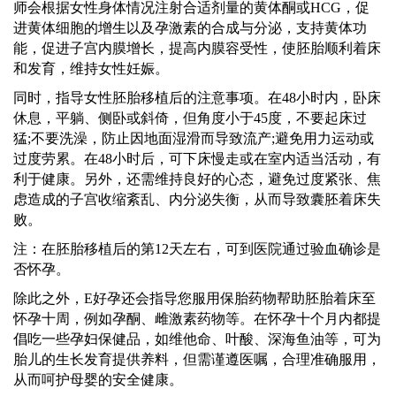
师
会根据女性身体情况注射合适剂量的黄体酮或
HCG，促
进黄体细胞的增生以及孕激素的合成与分泌，支持黄体功
能，促进子宫内膜增长，提高内膜容受性，使胚胎顺利着床
和发育，维持女性妊娠。
同时，指导女性胚胎移植后的注意事项。在
48小时内，卧床
休息，平躺、侧卧或斜倚，但角度小于45度，不要起床过
猛;不要洗澡，防止因地面湿滑而导致流产;避免用力运动或
过度劳累。在48小时后，可下床慢走或在室内适当活动，有
利于健康。另外，还需维持良好的心态，避免过度紧张、焦
虑造成的子宫收缩紊乱、内分泌失衡，从而导致囊胚着床失
败。
注：在胚胎移植后的第
12天左右，可到医院通过验血确诊是
否怀孕。
除此之外，
E好孕
还会指导您服用保胎药物帮助胚胎着床至
怀孕十周，例如孕酮、雌激素药物等。在怀孕十个月内都提
倡吃一些孕妇保健品，如维他命、叶酸、深海鱼油等，可为
胎儿的生长发育提供养料，但需谨遵医嘱，合理准确服用，
从而呵护母婴的安全健康。