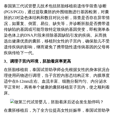
泰
国第三代试管婴儿技术包括胚胎移植前遗传学筛查
/诊断
(PGS/PGD)，通过提取囊胚的外围细胞进行基因检测，对囊
胚的23对染色体结构和数目对比分析，筛查是否存在异常情
况，如重复、倒置、易位、缺失等，并诊断胚胎是否携带遗
传缺陷的基因或可能导致特定致病的基因突变，即检测单条
染色体上的DNA片段来排除基因缺陷引发的疾病。从而挑
选出健康优质的囊胚，移植到女性的子宫内，确保胎儿不受
遗传疾病的影响，继而避免了携带隐性遗传病基因的父母将
疾病传给下一代。
3、调理子宫内环境，胚胎着床率更高
在胚胎移植前，
泰国
试管
助孕师
会先根据女性的身体状况合
理使用药物进行调理，当子宫腔内形态结构正常、内膜厚度
适中在
8-12mm左右、血流丰富、细胞分裂均匀、内分泌水
平正常时，再将单个健康的囊胚移植至子宫内，使之顺利着
床。
在囊胚移植后，为了全方位提高女性妊娠率，
泰国
试管
助孕