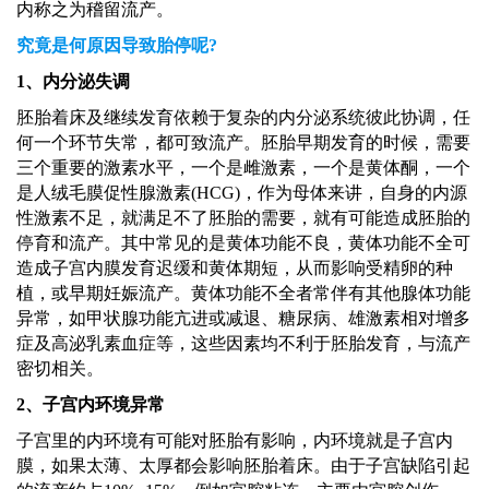
内称之为稽留流产。
究竟是何原因导致胎停呢
?
1、内分泌失调
胚胎着床及继续发育依赖于复杂的内分泌系统彼此协调，任
何一个环节失常，都可致流产。胚胎早期发育的时候，需要
三个重要的激素水平，一个是雌激素，一个是黄体酮，一个
是人绒毛膜促性腺激素
(HCG)，作为母体来讲，自身的内源
性激素不足，就满足不了胚胎的需要，就有可能造成胚胎的
停育和流产。其中常见的是黄体功能不良，黄体功能不全可
造成子宫内膜发育迟缓和黄体期短，从而影响受精卵的种
植，或早期妊娠流产。黄体功能不全者常伴有其他腺体功能
异常，如甲状腺功能亢进或减退、糖尿病、雄激素相对增多
症及高泌乳素血症等，这些因素均不利于胚胎发育，与流产
密切相关。
2、子宫内环境异常
子宫里的内环境有可能对胚胎有影响，内环境就是子宫内
膜，如果太薄、太厚都会影响胚胎着床。由于子宫缺陷引起