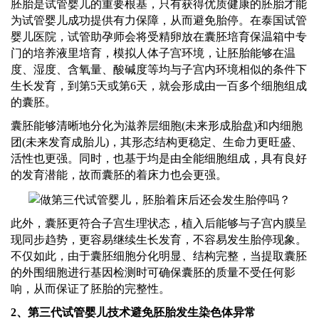
胚胎是试管婴儿的重要根基，只有获得优质健康的胚胎才能
为试管婴儿成功提供有力保障，从而避免胎停。
在泰国试管
婴儿医院
，试管
助孕师
会将受精卵放在囊胚培育保温箱中专
门的培养液里培育，模拟人体子宫环境，让胚胎能够在温
度、湿度、含氧量、酸碱度等均与子宫内环境相似的条件下
生长发育，到第
5天或第6天，就会形成由一百多个细胞组成
的囊胚。
囊胚能够清晰地分化为滋养层细胞
(未来形成胎盘)和内细胞
团(未来发育成胎儿)，其形态结构更稳定、生命力更旺盛、
活性也更强。同时，也基于均是由全能细胞组成，具有良好
的发育潜能，故而囊胚的着床力也会更强。
此外，囊胚更符合子宫生理状态，植入后能够与子宫内膜呈
现同步趋势，更容易继续生长发育，不容易发生胎停现象。
不仅如此，由于囊胚细胞分化明显、结构完整，当提取囊胚
的外围细胞进行基因检测时可确保囊胚的质量不受任何影
响，从而保证了胚胎的完整性。
2、第三代试管婴儿技术避免胚胎发生染色体异常