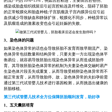
的流产约占
10%~15%，例如宫腔粘连，主要由宫腔创伤、
感染或胎盘组织残留后引起宫腔粘连及纤维化，阻碍了胚胎
的正常蜕膜化和胎盘种植;子宫肌瘤及子宫内膜异位症引起
血供减少导致缺血和静脉扩张，蜕膜化不同步，种植异常以
及肌瘤造成的激素改变也会引起妊娠的失败。
3、染色体的问题
如果染色体异常的话也会导致胚胎不发育而致早期流产。染
色体异常包括数量和结构异常，只要夫妻一方出现染色体平
衡易位，就容易导致胚胎出现染色体异常从而造成胚胎停
育。其导致胚胎染色体异常的机制为夫妻染色体交融时易产
生染色体片段丢失或重复，从而导致受精卵染色体异常而不
能正常发育，从而导致胎停。故，染色体异常的夫妇孕前需
通过第三代试管婴儿技术进行基因检测，从而挑选出健康的
胚胎移植。
第三代试管婴儿技术全方位保障胚胎顺利发育，助好孕
1、五天囊胚培育