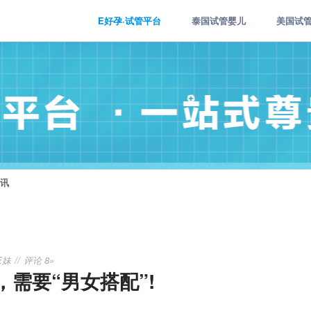
E好孕·试管平台
泰国试管婴儿
美国试
讯
E妹
评论 8»
需要“男女搭配”!