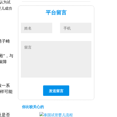
人认为试
婴儿成功
平台留言
精子畸
殿”，与
保障
致一系
同样可能
你比较关心的
及是否