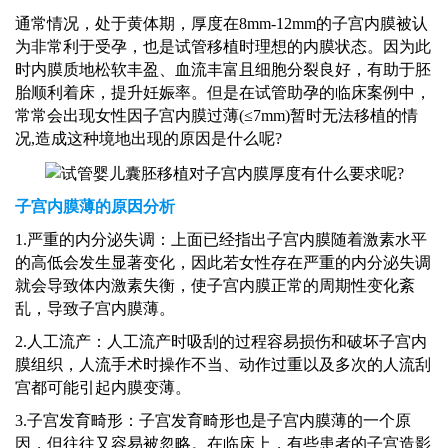
通常情况，处于黄体期，厚度在
8mm-12mm的子宫内膜被认
为非常利于受孕，也是试管移植时理想的内膜状态。因为此
时内膜质地松软丰盈、血流丰富且细胞分裂良好，有助于胚
胎顺利着床，提升妊娠率。但是在试管助孕的临床案例中，
常常会出现女性因子宫内膜过薄(≤7mm)暂时无法移植的情
况,造成这种境地出现的原因是什么呢?
子宫内膜薄的原因分析
1.严重的内分泌失调：上面已经指出子宫内膜随着激素水平
的高低会发生显著变化，因此若女性存在严重的内分泌失调
就会导致体内激素失衡，使子宫内膜正常的周期性变化紊
乱，导致子宫内膜薄。
2.人工流产：人工流产时吸刮的过程容易损伤和破坏子宫内
膜组织，人流手术时操作不当、动作过重以及多次的人流刮
宫都可能引起内膜变薄。
3.子宫发育畸形：子宫发育畸形也是子宫内膜薄的一个原
因，但往往又容易被忽略。在临床上，有些患者的子宫造影