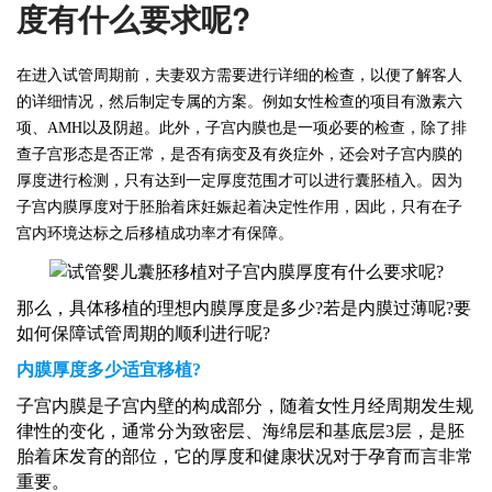
度有什么要求呢?
在进入试管周期前
，夫妻双方需要进行详细的检查，以便了解客人
的详细情况，然后制定专属的方案。例如女性检查的项目有激素六
项、AMH以及阴超。此外，
子宫内膜也是一项必要的检查
，除了排
查子宫形态是否正常，是否有病变及有炎症外，还会对子宫内膜的
厚度进行检测，只有达到一定厚度范围才可以进行囊胚植入。因为
子宫内膜厚度对于胚胎着床妊娠起着决定性作用，因此，只有在子
宫内环境达标之后移植成功率才有保障。
那么，具体移植的理想内膜厚度是多少
?若是内膜过薄呢?要
如何保障试管周期的顺利进行呢?
内膜厚度多少适宜移植
?
子宫内膜是子宫内壁的构成部分，随着女性月经周期发生规
律性的变化，通常分为致密层、海绵层和基底层
3层，是胚
胎着床发育的部位，它的厚度和健康状况对于孕育而言非常
重要。