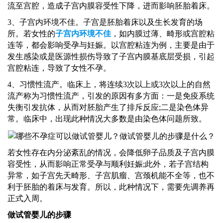
流至宫腔，造成子宫内膜容受性下降，进而影响胚胎着床。
3、子宫内环境不佳。子宫是胚胎着床以及生长发育的场
所。若女性的
子宫内环境不佳
，如内膜过薄、畸形或宫腔粘
连等，都会影响受孕与妊娠。以宫腔粘连为例，主要是由于
发生感染或是医源性损伤导致了子宫内膜基底层受损，引起
宫腔粘连，导致了女性不孕。
4、习惯性流产。临床上，将连续3次以上或3次以上的自然
流产称为习惯性流产，引发的原因有多方面：一是免疫系统
失衡引发抗体，从而对胚胎产生了排斥反应;二是染色体异
常。临床中，出现此种情况大多数是由染色体问题所致。
若女性存在内分泌紊乱的情况，会降低卵子品质及子宫内膜
容受性，从而影响正常受孕与顺利妊娠
;此外，若子宫结构
异常，如子宫先天畸形、子宫肌瘤、宫颈机能不全等，也不
利于胚胎的着床与发育。所以，此种情况下，需要先调养再
正式入周。
做试管婴儿的步骤