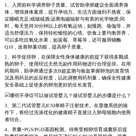
1、入周前科学调养卵子质量。
试管助孕师
建议全面调养身
体，增强身体素质，提升孕动力。生活方面做到不熬夜，保
证睡眠充足
;戒烟戒酒;远离电磁辐射与有害的化学物质;同
时，每天坚持30分钟以上的有氧运动，如慢跑、瑜伽等，并
适当舒缓压力，保持轻松愉悦的心情。饮食上要均衡营养，
可以多吃抗氧化水果，如蓝莓、草莓等，还可服用辅酶
Q10，改善卵巢功能，提高卵子质量。
2、
科学促排卵，在保障女性身体健康的前提下获得多颗成
熟的卵子。使用经过
天然无副作用药物进行合理促排。在用
药期间，
助孕师
通过多次
B超监测与验血掌握卵泡的发育情
况及用药后的反应程度，以此调整用药剂量，确保女性健康
安全基础上促使多的卵泡更好的生长发育。
3、第二代试管婴儿ICSI单精子注射技术。在显微系统的操
作下，将经过洗涤优化的健康精子直接注入卵母细胞内使两
者结合。
4、养囊+PGS/PGD基因检测。待将受精卵培育成囊胚后提