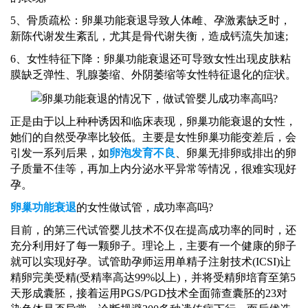
5、骨质疏松：卵巢功能衰退导致人体雌、孕激素缺乏时，
新陈代谢发生紊乱，尤其是骨代谢失衡，造成钙流失加速;
6、女性特征下降：卵巢功能衰退还可导致女性出现皮肤粘
膜缺乏弹性、乳腺萎缩、外阴萎缩等女性特征退化的症状。
正是由于以上种种诱因和临床表现，卵巢功能衰退的女性，
她们的自然受孕率比较低。主要是女性卵巢功能变差后，会
引发一系列后果，如
卵泡发育不良
、卵巢无排卵或排出的卵
子质量不佳等，再加上内分泌水平异常等情况，很难实现好
孕。
卵巢功能衰退
的
女性
做试管，成功率高吗
?
目前，的第三代试管婴儿技术不仅在提高成功率的同时，还
充分利用好了每一颗卵子。理论上，主要有一个健康的卵子
就可以实现好孕。试管
助孕师
运用单精子注射技术
(ICSI)让
精卵完美受精(受精率高达99%以上)，并将受精卵培育至第5
天形成囊胚，接着运用PGS/PGD技术全面筛查囊胚的23对