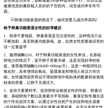
染色体是否异常，诊断规避200多种遗传病下行，而后优选
健康优质的囊胚植入良好的子宫腔内，试管成功率非常可
观。
给予卵巢功能衰退
女性
的好孕建议
1、
助孕不要拖延。卵巢衰退是无法逆转的，这种情况只会
不断加剧，直至卵巢功能衰竭。故，此类
女性想要做试管的
话一定要趁早
2、服用辅酶Q10。对于卵巢功能衰退的女性来说，在基础
卵泡少的情况下，提升卵子质量关键，这是实现好孕的前
提。推荐服用辅酶Q10(400~600mg/天)，这是一种脂溶性抗
氧化剂，具有增强抗氧化、延缓衰老和增强人体活力等功
能。女性服用该营养品可增加卵泡中线粒体的数量和改善线
粒体的质量，让卵子充满活力。
3、促排方案要科学。促排卵前会根据女性的年龄、卵巢功
能、基础卵泡个数以及激素水平等指标，量身定制专属合适
的个性化促排方案。以通过女性自然产生的促卵泡生成素
+促排卵药物+营养针(成长激素)多重效果，在充分发挥女性