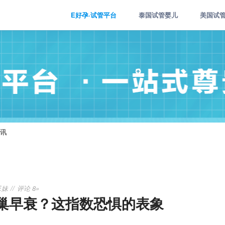
E好孕·试管平台
泰国试管婴儿
美国试
讯
E妹
评论 8»
巢早衰？这指数恐惧的表象