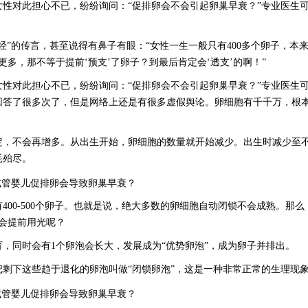
性对此担心不已，纷纷询问：
“促排卵会不会引起卵巢早衰？”专业医生
经”的传言，甚至说得有鼻子有眼：“女性一生一般只有400多个卵子，本
更多，那不等于提前‘预支’了卵子？到最后肯定会‘透支’的啊！”
女性对此担心不已，纷纷询问：
“促排卵会不会引起卵巢早衰？”专业医生
答了很多次了，但是网络上还是有很多虚假舆论。卵细胞有千千万，根本不
定，不会再增多。从出生开始，卵细胞的数量就开始减少。出生时减少至
耗殆尽。
有
400-500个卵子。也就是说，绝大多数的卵细胞自动闭锁不会成熟。那么
不会提前用光呢？
育，同时会有
1个卵泡会长大，发展成为“优势卵泡”，成为卵子并排出。
把剩下这些趋于退化的卵泡叫做
“闭锁卵泡”，这是一种非常正常的生理现