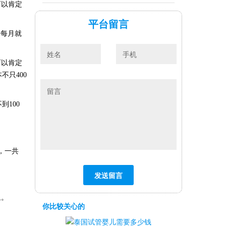
可以肯定
平台留言
来每月就
可以肯定
只400
不到
100
，一共
象。
你比较关心的