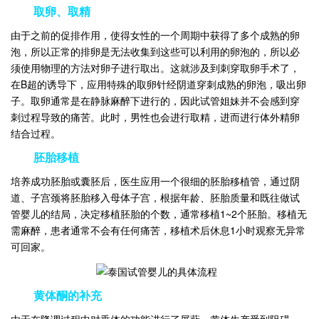
取卵、取精
由于之前的促排作用，使得女性的一个周期中获得了多个成熟的卵
泡，所以正常的排卵是无法收集到这些可以利用的卵泡的，所以必
须使用物理的方法对卵子进行取出。这就涉及到刺穿取卵手术了，
在B超的诱导下，应用特殊的取卵针经阴道穿刺成熟的卵泡，吸出卵
子。取卵通常是在静脉麻醉下进行的，因此试管姐妹并不会感到穿
刺过程导致的痛苦。此时，男性也会进行取精，进而进行体外精卵
结合过程。
胚胎移植
培养成功胚胎或囊胚后，医生应用一个很细的胚胎移植管，通过阴
道、子宫颈将胚胎移入母体子宫，根据年龄、胚胎质量和既往做试
管婴儿的结局，决定移植胚胎的个数，通常移植1~2个胚胎。移植无
需麻醉，患者通常不会有任何痛苦，移植术后休息1小时观察无异常
可回家。
黄体酮的补充