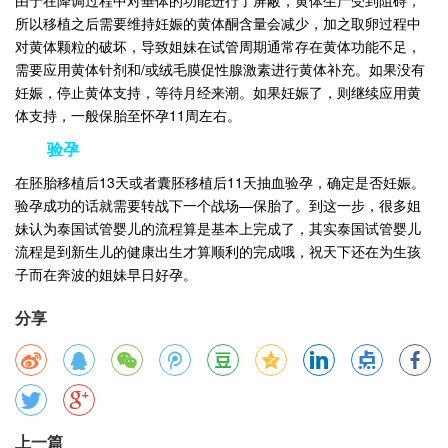
由于在降调过程中对垂体的功能进行了屏蔽，黄体生产受到阻碍，
所以移植之后需要维持妊娠的黄体酮含量会减少，加之取卵过程中
对黄体颗粒的破坏，导致姐妹在试管周期通常存在黄体功能不足，
需要应用黄体针剂和/或绒毛膜促性腺激素进行黄体补充。如果没有
妊娠，停止黄体支持，等待月经来潮。如果妊娠了，则继续应用黄
体支持，一般保胎至怀孕11周左右。
验孕
在胚胎移植后13天或者囊胚移植后11天抽血验孕，确定是否妊娠。
验孕成功的话就需要转战下一个战场—保胎了。到这一步，很多姐
妹认为泰国试管婴儿的流程算是基本上完成了，其实泰国试管婴儿
流程是到新生儿的健康出生才算顺利的完成哦，祝天下还在为生孩
子而在奔波的姐妹早日好孕。
分享
上一篇