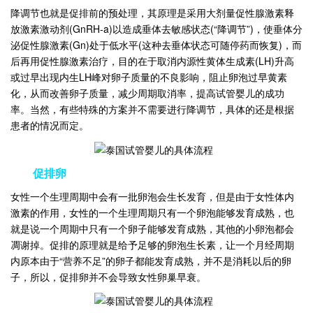
降调节也就是促排前的预处理，其原理是采用大剂量促性腺激素释
放激素激动剂(GnRH-a)以造成垂体去敏感状态(“降调节”)，使垂体分
泌促性腺激素(Gn)处于低水平(这种去垂体状态可随停药而恢复)，而
后再用促性腺激素治疗，目的在于取消内源性黄体生成素(LH)升高
或过早出现内生LH峰对卵子质量的不良影响，阻止卵泡过早黄素
化，从而改善卵子质量，减少周期取消率，提高试管婴儿的成功
率。当然，有些特殊的方案并不需要进行降调节，具体的还是根据
患者的情况而定。
促排卵
女性一个生理周期中会有一批卵泡会生长发育，但是由于女性体内
激素的作用，女性的一个生理周期只有一个卵泡能够发育成熟，也
就是说一个周期中只有一个卵子能够发育成熟，其他的小卵泡都会
凋谢掉。促排的原理就是给予足够的卵泡生长素，让一个月经周期
内原本由于“营养不足”的卵子都能发育成熟，并不是消耗以后的卵
子，所以，促排卵并不会导致女性卵巢早衰。