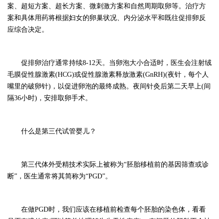
案、超短方案、超长方案、微刺激方案和自然周期取卵等。治疗方
案和具体用药将根据妇女的卵巢状况、内分泌水平和既往促排卵反
应综合决定。
促排卵治疗通常持续
8-12天。当卵泡大小合适时，医生会注射绒
毛膜促性腺激素(HCG)或促性腺激素释放激素(GnRH)(夜针，每个人
嘴里的破卵针)，以促进卵泡的最终成熟。夜间针灸后第二天早上(间
隔36小时)，安排取卵手术。
什么是第三代试管婴儿？
第三代体外受精技术实际上被称为
“胚胎移植前的基因筛查或诊
断”，医生通常将其简称为“PGD”。
在做
PGD时，我们应该在移植前检查每个胚胎的染色体，看看