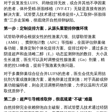
对于反复发生
LUFS、药物促排无效，或合并其他不孕因素
的患者，体外受精-胚胎移植（IVF-ET）无疑是直接有效的
解决方案。试管婴儿技术通过"精准促排+人工取卵+胚胎筛
查"三步走策略，彻底绕开自然排卵缺陷。
第一步：定制促排方案，从源头重塑排卵微环境
试管助孕师会根据女性的性激素六项、抗缪勒管激素
（
AMH）、窦卵泡计数（AFC）等指标，全面评估卵巢储
备功能，量身定制个体化促排方案。促排过程中，通过多次
阴道超声和血清雌二醇（E₂）动态监测卵泡的数目、大小及
生长速度，医生可以及时调整促性腺激素（Gn）剂量，精
准把控LH峰值，提前干预激素失衡问题。
对于多囊卵巢综合征合并
LUFS的患者，医生会优先采用拮
抗剂方案或微刺激方案，避免卵巢过度刺激；对于高龄或卵
巢功能偏弱者，则会灵活调整药物剂量，力求以温和方式获
取优质卵子。
第二步：超声引导精准取卵，彻底规避
"不破"难题
自然排卵完全依赖卵泡自主破裂，而试管婴儿技术通过经阴