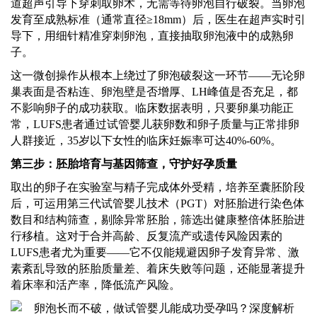
道超声引导下穿刺取卵术，无需等待卵泡自行破裂。当卵泡
发育至成熟标准（通常直径
≥18mm）后，医生在超声实时引
导下，用细针精准穿刺卵泡，直接抽取卵泡液中的成熟卵
子。
这一微创操作从根本上绕过了卵泡破裂这一环节
——无论卵
巢表面是否粘连、卵泡壁是否增厚、LH峰值是否充足，都
不影响卵子的成功获取。临床数据表明，只要卵巢功能正
常，LUFS患者通过试管婴儿获卵数和卵子质量与正常排卵
人群接近，35岁以下女性的临床妊娠率可达40%-60%。
第三步：胚胎培育与基因筛查，守护好孕质量
取出的卵子在实验室与精子完成体外受精，培养至囊胚阶段
后，可运用第三代试管婴儿技术（
PGT）对胚胎进行染色体
数目和结构筛查，剔除异常胚胎，筛选出健康整倍体胚胎进
行移植。这对于合并高龄、反复流产或遗传风险因素的
LUFS患者尤为重要——它不仅能规避因卵子发育异常、激
素紊乱导致的胚胎质量差、着床失败等问题，还能显著提升
着床率和活产率，降低流产风险。