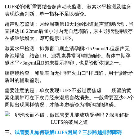
LUFS的诊断需要结合超声动态监测、激素水平检测及临床
表现综合判断，单一指标不足以确诊。
超声动态监测：月经周期第
10天起经阴道超声监测卵泡，当
直径达18-22mm后48小时内无自然塌陷，原主导卵泡持续存
在或继续增大，即可提示LUFS。
激素水平检测：排卵窗口期血清孕酮
>15.9nmol/L但超声无
卵泡塌陷，结合LH、泌乳素异常可辅助确诊。黄体中期孕
酮水平>3ng/ml且B超未提示排卵，也是诊断依据之一。
腹腔镜检查：卵巢表面无排卵
"火山口"样凹陷，用于诊断矛
盾时的辅助鉴别。
需要注意的是，单次发现
LUFS不必过度焦虑——残留的黄
素化囊肿可在下次月经来潮后自然消失。一般需要至少≥2个
周期出现同样情况，才能考虑确诊为排卵功能障碍。
三、
试管婴儿如何破解
LUFS困局？三步跨越排卵障碍