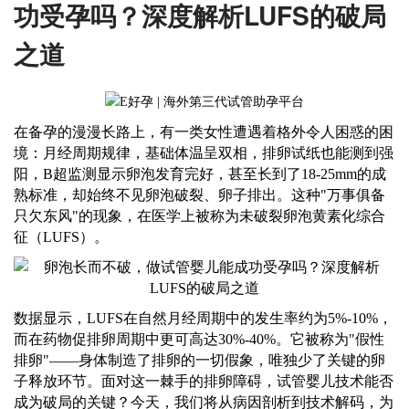
功受孕吗？深度解析LUFS的破局
之道
在备孕的漫漫长路上，有一类女性遭遇着格外令人困惑的困
境：月经周期规律，基础体温呈双相，排卵试纸也能测到强
阳，
B超监测显示卵泡发育完好，甚至长到了18-25mm的成
熟标准，却始终不见卵泡破裂、卵子排出。这种"万事俱备
只欠东风"的现象，在医学上被称为未破裂卵泡黄素化综合
征（LUFS）。
数据显示，
LUFS在自然月经周期中的发生率约为5%-10%，
而在药物促排卵周期中更可高达30%-40%。它被称为"假性
排卵"——身体制造了排卵的一切假象，唯独少了关键的卵
子释放环节。面对这一棘手的排卵障碍，试管婴儿技术能否
成为破局的关键？今天，我们将从病因剖析到技术解码，为