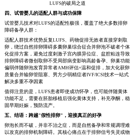
四、试管婴儿的适配人群与成功保障
试管婴儿技术对
LUFS的适配性极强，覆盖了绝大多数排卵
障碍备孕人群：
适配人群技术优势反复
LUFS、药物促排无效者直接穿刺取
卵，绕过自然排卵障碍多囊卵巢综合征合并卵泡不破者个体
化促排方案，避免过度刺激子宫内膜异位症、盆腔粘连导致
排卵障碍者微创取卵不受局部病变影响高龄备孕、卵巢功能
偏弱伴随卵泡发育异常者AMH评估+温和促排，
加
大化获卵
质量合并输卵管阻塞、男方少弱精症者
IVF/ICSI技术一站式
解决多重不孕因素
值得注意的是，
LUFS患者即使成功怀孕，也可能伴随黄体
功能不足，需要在胚胎移植后强化黄体支持，补充孕酮，稳
固早期妊娠，预防流产。
五、结语：跨越
"假性排卵"，迎接真正的好孕
卵泡长而不破，并非不治之症，而是自然备孕和常规调理难
以攻克的排卵机制障碍。其核心痛点在于排卵信号失灵或物