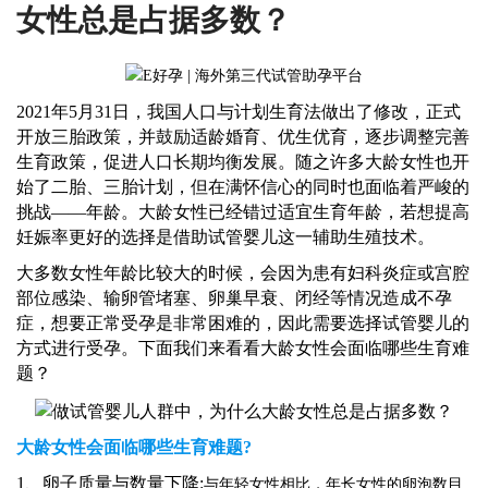
女性总是占据多数？
2021年5月31日，我国人口与计划生育法做出了修改，正式
开放三胎政策，并鼓励适龄婚育、优生优育，逐步调整完善
生育政策，促进人口长期均衡发展。
随之
许多大龄女性也开
始了二胎、三胎计划，
但
在满怀信心的同时也面临着严峻的
挑战
——年龄。大龄女性已经错过适宜生育年龄，若想提高
妊娠率更好的选择是借助试管婴儿这一辅助生殖技术。
大多数女性年龄比较大的时候，会因为患有妇科炎症或宫腔
部位感染、输卵管堵塞、卵巢早衰、闭经等情况造成不孕
症，想要正常受孕是非常困难的，因此需要选择试管婴儿的
方式进行受孕。
下面我们来看看大龄女性会面临哪些生育难
题？
大龄女性会面临哪些生育难题
?
1、卵子质量与数量下降:
与年轻女性相比，年长女性的卵泡数目