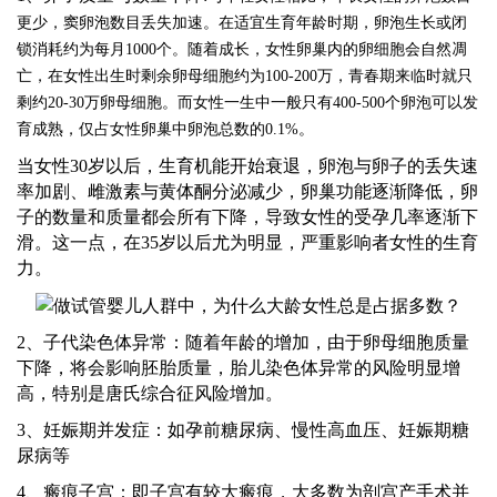
更少，窦卵泡数目丢失加速。在适宜生育年龄时期，卵泡生长或闭
锁消耗约为每月
1000个。随着成长，女性卵巢内的卵细胞会自然凋
亡，在女性出生时剩余卵母细胞约为100-200万，青春期来临时就只
剩约20-30万卵母细胞。而女性一生中一般只有400-500个卵泡可以发
育成熟，仅占女性卵巢中卵泡总数的0.1%。
当女性
30岁以后，生育机能开始衰退，卵泡与卵子的丢失速
率加剧、雌激素与黄体酮分泌减少，卵巢功能逐渐降低，卵
子的数量和质量都会所有下降，导致女性的受孕几率逐渐下
滑。这一点，在35岁以后尤为明显，严重影响者女性的生育
力。
2、子代染色体异常：随着年龄的增加，由于卵母细胞质量
下降，将会影响胚胎质量，胎儿染色体异常的风险明显增
高，特别是唐氏综合征风险增加。
3、妊娠期并发症：如孕前糖尿病、慢性高血压、妊娠期糖
尿病等
4、瘢痕子宫：即子宫有较大瘢痕，大多数为剖宫产手术并