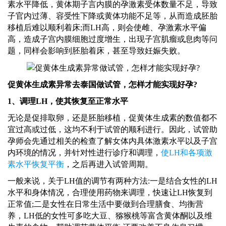
素水平降低，黄体期子言内膜的孕激素受体数量不足，导致
子官内过薄、容受性下降或黄体功能不足等，从而造成胚胎
移植后难以顺利着床;而LH高，则会使雌、孕激素水平偏
高，造成子宫内膜细胞过度增生，出现子宫肌瘤或息肉等问
题，同样会影响到胚胎着床，甚至导致妊娠失败。
促黄体生成素异常去
泰国
做试管，怎样才能实现好孕
?
1、调理LH，使其恢复至正常水平
无论是促排取卵，还是胚胎移植，促黄体生成素的数值都不
宜过高或过低，这均不利于
试管
的顺利进行。因此，
试管助
孕师
会先通过相关的检查了解女体内具体激素水平以及子宫
内环境的情况，并针对性进行诊疗和调理，
使
LH和各项激
素水平恢复平衡
，之后再进入试管周期。
一般来说，关于
LH值的调节有两种方法:一是结合女性的LH
水平和身体情况，合理使用药物来调理，快速让LH恢复到
正常值;二是女性在日常生活中要做到合理膳食、均衡营
养，LH低的女性可多吃大豆、猕猴桃等富含黄体酮以及维