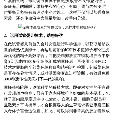
生素的食物，帮助调节黄体平衡;还要改善不良作息习惯，
保证充足的睡眠，维持平和的心态，有助于调节内分泌;同
时要每天坚持有氧运动半小时以上，这样不仅可以加强身体
素质，还会使血液中含氧量增加，改善内分泌。
2、运用试管婴儿技术，助您好孕
在做试管婴儿前首先会
对女性进行科学促排，以获取足够数
量的成熟优质卵子，再运用前沿的
ICSI技术使卵子与经过洗
涤优化的精子高效结合，并把受精卵放置在特制培养液中培
育5天形成由100多个细胞组成的囊胚后，再使用PGS/PGD
技术对囊胚的全部染色体数目和结构进行检测，判断染色体
是否存在异常情况，或对基因突变点进行诊断，有效避免近
30O种遗传性疾病对下—代的影响。
囊胚移植阶段，遵循科学的移植方式。即先对女性的子宫进
行常规超声检查，只有子宫内环境符合妊娠的基本要求，包
括子宫内膜厚度适中
(8~12mm)、血流丰富、细胞分裂良好
且激素水平均衡等，才会根据客人的生育需求将健康囊胚植
入母体子宫合适位置，如此，可以得到非常高的胚胎着床成