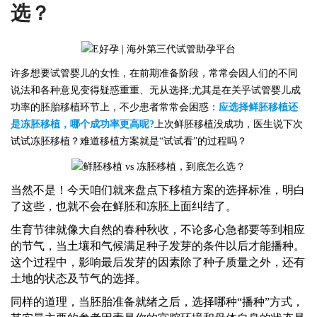
选？
许多想要试管婴儿的
女性
，在前期准备阶段，常常会因人们的不同
说法和各种意见变得疑惑重重、无从选择;尤其是在关乎试管婴儿成
功率的胚胎移植环节上，不少患者常常会困惑：
应选择鲜胚移植还
是冻胚移植，哪个成功率更高呢?
上次鲜胚移植没成功，医生说下次
试试冻胚移植？难道移植方案就是“试试看”的过程吗？
当然不是！今天咱们就来盘点下移植方案的选择标准，明白
了这些，也就不会在鲜胚和冻胚上面纠结了。
生育节律就像大自然的春种秋收，不论多心急都要等到相应
的节气，当土壤和气候满足种子发芽的条件以后才能播种。
这个过程中，影响最后发芽的因素除了种子质量之外，还有
土地的状态及节气的选择。
同样的道理，当胚胎准备就绪之后，选择哪种
“播种”方式，