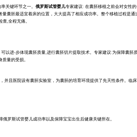
功率关键环节之一。
俄罗斯
试管婴儿
专家建议
: 在囊胚移植之前会对女性
考量囊胚最适宜着床的位置，大大提高了相应成功率。整个移植过程是通
检查,全程无痛。
，可以进
-步体现囊胚质量,进行囊胚切片提取技术。专家建议:为保障囊胚
身质量的受损。
，并且医院设有囊胚实验室，为囊胚的培育环境提供了先天性条件。临床
障
俄罗斯
试管婴儿成功率以及保障宝宝出生后健康关键所在。