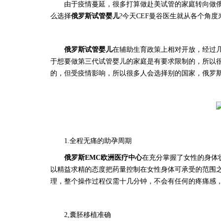
由于疫情蔓延，很多打算做赴美试管的家庭转向做
么选择
俄罗斯
试管婴儿
?今天CEF曼谷医生就从各个角
俄罗斯
试管婴儿
在辅助生育政策上相对开放，经过几
于想要做第三代试管婴儿的家庭是有要求限制的，所以
的，但受疫情影响，所以很多人会选择别的国家，
俄罗
1.全程无痛的助孕周期
俄罗斯
EMC欧洲医疗中心
在充分掌握了女性的身体
以精益求精的态度把药量控制在女性身体可承受的范围
理，整个操作过程仅需十几分钟，不会有任何的疼痛感
2,囊胚移植准确