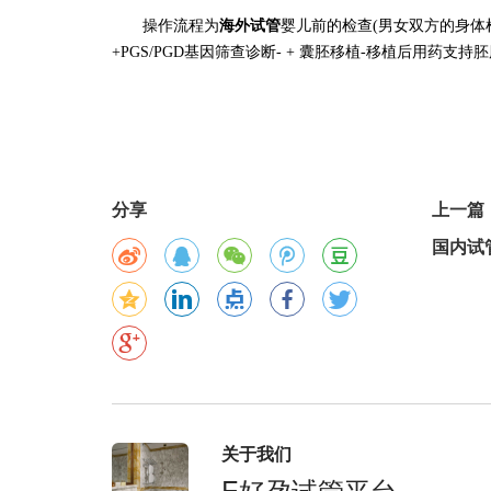
操作流程为
海外试管
婴儿前的检查
(男女双方的身体
+PGS/PGD基因筛查诊断- + 囊胚移植-移植后用药支持
分享
上一篇
国内试
关于我们
E好孕试管平台