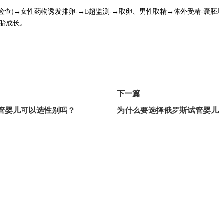
检查)→女性药物诱发排卵-→B超监测-→取卵、男性取精→体外受精-囊胚
胚胎成长。
下一篇
管婴儿可以选性别吗？
为什么要选择俄罗斯试管婴儿