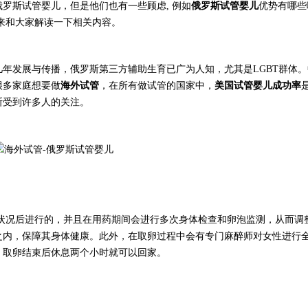
俄罗斯
试管婴儿，但是他们也有一些顾虑
, 例如
俄罗斯
试管婴儿
优势有哪些
度来和大家解读一下相关内容。
年发展与传播，俄罗斯第三方辅助生育已广为人知，尤其是LGBT群体
很多家庭想要做
海外试管
，在所有做试管的国家中，
美国试管婴儿成功率
斯
受到
许
多人的
关注
。
状况后进行的，并且在用药期间会进行多次身体检查和卵泡监测，从而调
之内，保障其身体健康。此外，在取卵过程中会有专门麻醉师对女性进行
，取卵结束后休息两个小时就可以回家。