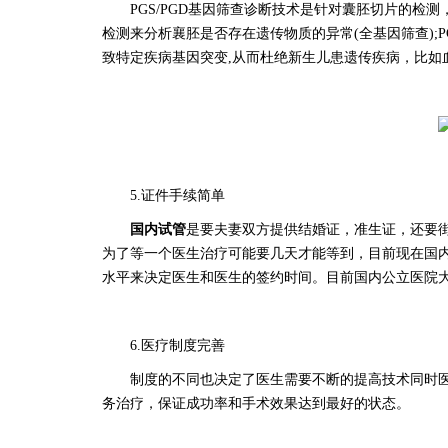
PGS/PGD基因筛查诊断技术是针对囊胚切片的检
检测来分析襄胚是否存在遗传物质的异常(全基因筛查);
致特定疾病基因突变,从而杜绝新生儿患遗传疾病，比如
5.证件手续简单
国内试管
是要夫妻双方提供结婚证，准生证，还要
为了等一个医生治疗可能要几天才能等到，目前现在国
水平来决定医生和医生的签约时间。目前国内公立医院
6.医疗制度完善
制度的不同也决定了医生需要不断的提高技术同时
务治疗，保证成功率和手术效果达到最好的状态。