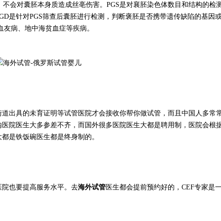
测，不会对囊胚本身质造成丝亳伤害。PGS是对襄胚染色体数目和结构的检
PGD是针对PGS筛查后囊胚进行检测，判断褒胚是否携带遗传缺陷的基因
血友病、地中海贫血症等疾病。
街道出具的未育证明等试管医院才会接收你帮你做试管，而且中国人多常
内医院医生大多参差不齐，而国外很多医院医生大都是聘用制，医院会根
大都是铁饭碗医生都是终身制的。
海外试管
医院也要提高服务水平。去
医生都会提前预约好的，
CEF专家是