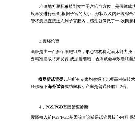
准确地将襄胚移植到女性子宫恰当方位，是保障成
境再次进行检查,根据子宫的大小、形状以及内环境综合
管将囊胚直接送入到子官腔内，感觉就像做了一-次阴超
3,囊胚培育
囊胚是由一百多个细胞组成，形态结构稳定着床能力强
要精准提取将来发育 成胎盘细胞，否则就会导致囊胚自
俄罗斯
试管婴儿
的所有专家均掌握了此项高科技技术
胚移植下
海外试管
成功率和活产率是普通胚胎1 -2倍。
4，PGS/PGD基因筛查诊断
囊胚植入前
PGS/PGD基因筛查诊断是试管最核心内容,保