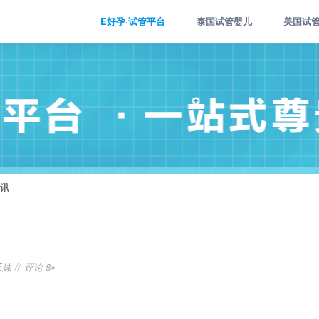
E好孕·试管平台
泰国试管婴儿
美国试
讯
E妹
评论 8»