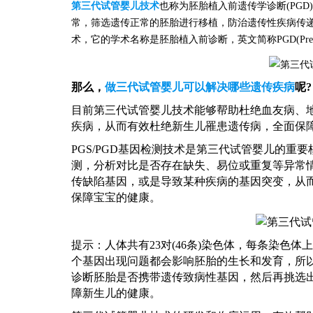
第三代试管婴儿技术
也称为胚胎植入前遗传学诊断
(P
常，筛选遗传正常的胚胎进行移植，防治遗传性疾病传
术，它的学术名称是胚胎植入前诊断，英文简称PGD(Preimplantati
那么，
做
三代
试管婴儿可以解决哪些遗传疾病
呢
?
目前第三代试管婴儿技术能够帮助杜绝血友病、
疾病，从而有效杜绝新生儿罹患遗传病，全面保
PGS/PGD基因检测技术是第三代试管婴儿的重
测，分析对比是否存在缺失、易位或重复等异常情
传缺陷基因，或是导致某种疾病的基因突变，从
保障宝宝的健康。
提示：人体共有
23对(46条)染色体，每条染色
个基因出现问题都会影响胚胎的生长和发育，所
诊断胚胎是否携带遗传致病性基因，然后再挑选
障新生儿的健康。