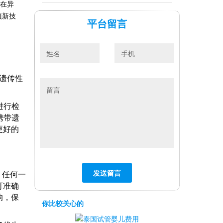
存在异
项新技
平台留言
种遗传性
进行检
携带遗
更好的
，任何一
可准确
响，保
你比较关心的