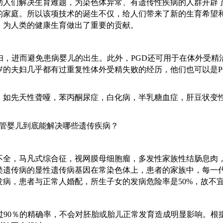
助人们解决生育难题，为染色体异常、有遗传性疾病的人群开辟
的家庭。所以该项技术的诞生不仅，给人们带来了新的生育希望
，为人类的健康生育做出了重要的贡献。
妇，进而避免患病婴儿的出生。此外，PGD还可用于在体外受精
岁的夫妇几乎都有过重复性体外受精失败的经历，他们也可以是P
，如先天性聋哑，苯丙酮尿症，白化病，半乳糖血症，肝豆状变
不全，马凡式综合征，视网膜母细胞瘤，多发性家族性结肠息肉
类遗传病的显性遗传病基因在常染色体上，患者的家族中，每一
发病，患者与正常人婚配，所生子女的发病危险率是
50%，故不
过90％的精确率，不会对胚胎或胎儿正常发育造成明显影响。根