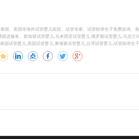
供泰国、美国等海外试管婴儿医院、试管专家、试管助孕生子免费咨询、
跟进服务。新加坡试管婴儿,马来西亚试管婴儿,俄罗斯试管婴儿,乌克兰试
泰国试管婴儿,美国试管婴儿,柬埔寨试管婴儿,台湾试管婴儿,试管助孕生