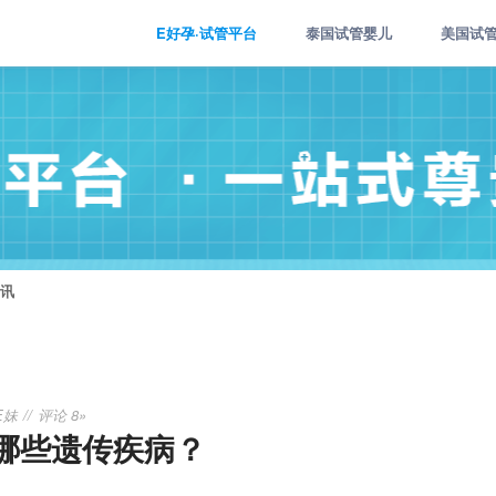
E好孕·试管平台
泰国试管婴儿
美国试
讯
E妹
评论 8»
哪些遗传疾病？