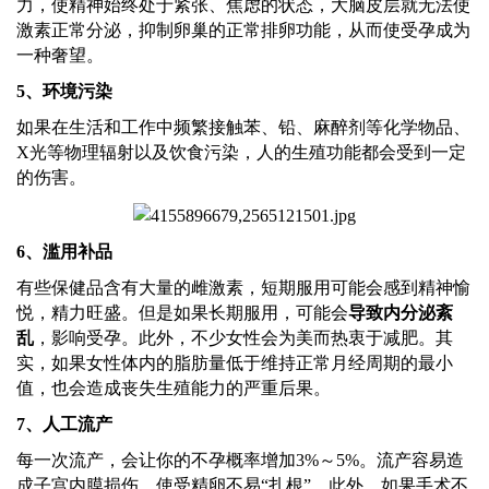
力，使精神始终处于紧张、焦虑的状态，大脑皮层就无法使
激素正常分泌，抑制卵巢的正常排卵功能，从而使受孕成为
一种奢望。
5
、
环境污染
如果在生活和工作中频繁接触苯、铅、麻醉剂等化学物品、
X光等物理辐射以及饮食污染，人的生殖功能都会受到一定
的伤害。
6
、
滥用补品
有些保健品含有大量的雌激素，短期服用可能会感到精神愉
悦，精力旺盛。但是如果长期服用，可能会
导致内分泌紊
乱
，影响受孕。此外，不少女性会为美而热衷于减肥。其
实，如果女性体内的脂肪量低于维持正常月经周期的最小
值，也会造成丧失生殖能力的严重后果。
7
、
人工流产
每一次流产，会让你的不孕概率增加
3%～5%。流产容易造
成子宫内膜损伤，使受精卵不易“扎根”。此外，如果手术不