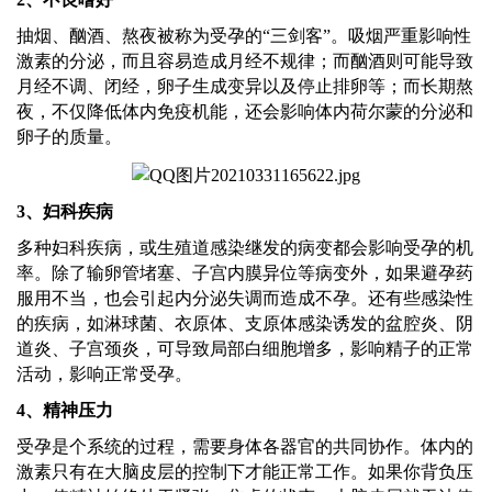
抽烟、酗酒、熬夜被称为受孕的
“三剑客”。吸烟严重影响性
激素的分泌，而且容易造成月经不规律；而酗酒则可能导致
月经不调、闭经，卵子生成变异以及停止排卵等；而长期熬
夜，不仅降低体内免疫机能，还会影响体内荷尔蒙的分泌和
卵子的质量。
3
、
妇科疾病
多种妇科疾病，或生殖道感染继发的病变都会影响受孕的机
率。除了输卵管堵塞、子宫内膜异位等病变外，如果避孕药
服用不当，也会引起内分泌失调而造成不孕。还有些感染性
的疾病，如淋球菌、衣原体、支原体感染诱发的盆腔炎、阴
道炎、子宫颈炎，可导致局部白细胞增多，影响精子的正常
活动，影响正常受孕。
4
、
精神压力
受孕是个系统的过程，需要身体各器官的共同协作。体内的
激素只有在大脑皮层的控制下才能正常工作。如果你背负压