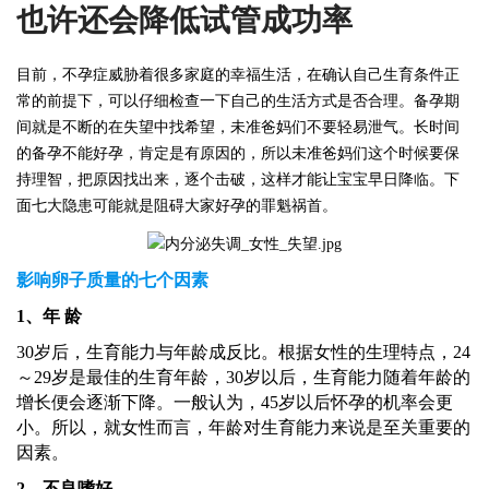
也许还会降低试管成功率
目前，不孕症威胁着很多家庭的幸福生活，在确认自己生育条件正
常的前提下，可以仔细检查一下自己的生活方式是否合理。备孕期
间就是不断的在失望中找希望，未准爸妈们不要轻易泄气。长时间
的备孕不能好孕，肯定是有原因的，所以未准爸妈们这个时候要保
持理智，把原因找出来，逐个击破，这样才能让宝宝早日降临。下
面七大隐患可能就是阻碍大家好孕的罪魁祸首。
影响卵子质量的七个因素
1、
年
龄
30岁后，生育能力与年龄成反比。根据女性的生理特点，24
～29岁是最佳的生育年龄，30岁以后，生育能力随着年龄的
增长便会逐渐下降。一般认为，45岁以后怀孕的机率会更
小。所以，就女性而言，年龄对生育能力来说是至关重要的
因素。
2
、
不良嗜好