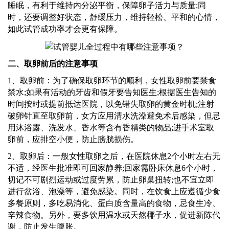
睡眠，有利于维持内分泌平衡，保障卵子活力与质量;同
时，还要调整好状态，舒缓压力，维持轻松、平和的心情，
如此试管成功率才会更有保障。
二、取卵前后的注意事项
1、取卵前：为了确保取卵环节的顺利，女性取卵前要禁食
禁水;如果有活动的牙齿和假牙要告知医生;根据医生告知的
时间按时或提前抵达医院，以免错失取卵的黄金时机;注射
破卵针直至取卵前，女方应用清水洗澡避免术后感染，但忌
用沐浴露、洗发水、香水等含有香精类的物品;进手术室取
卵前，应排空小便，防止膀胱损伤。
2、取卵后：一般女性取卵之后，在医院休息2个小时左右无
不适，经医生批准即可回家静养;回家需卧床休息6个小时，
切记不可剧烈运动或过度劳累，防止卵巢扭转;也不宜立即
进行盆浴、泡澡等，避免感染。同时，在饮食上应遵循少食
多餐原则，多吃易消化、蛋白质含量高的食物，忌食生冷、
辛辣食物。另外，要多饮用温水或天然椰子水，促进新陈代
谢，防止发生腹胀。