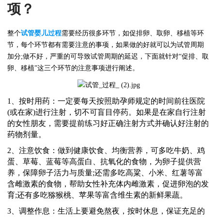
项？
整个
试管婴儿过程
需要经历很多环节，如促排卵、取卵、移植等环
节，每个环节都有需要注意的事项，如果做的好就可以为试管周期
加分
;做不好，严重的可导致试管周期的延迟，下面就针对“促排、取
卵、移植”这三个环节的注意事项进行阐述。
1、按时用药：一定要每天按照
助孕师
规定的时间前往医院
(或在家)进行注射，切不可盲目停药。如果是在家自行注射
的女性朋友，需要提前练习好正确注射方式并确认好注射的
药物剂量。
2、注意饮食：做到健康饮食、均衡营养，可多吃牛奶、鸡
蛋、草莓、蓝莓等高蛋白、抗氧化的食物，为卵子提供营
养，保障卵子活力与质量;还需多吃高粱、小米、红薯等富
含雌激素的食物，帮助女性补充体内雌激素，促进卵泡的发
育;还有多吃猕猴桃、苹果等富含维生素的新鲜果蔬。
3、调整作息：生活上要避免熬夜，按时休息，保证充足的