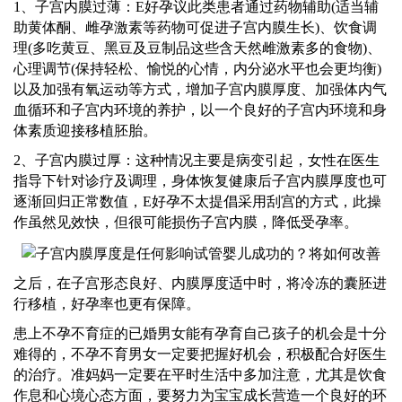
1、子宫内膜过薄：
E好孕
议此类患者通过药物辅助
(适当辅
助黄体酮、雌孕激素等药物可促进子宫内膜生长)、饮食调
理(多吃黄豆、黑豆及豆制品这些含天然雌激素多的食物)、
心理调节(保持轻松、愉悦的心情，内分泌水平也会更均衡)
以及加强有氧运动等方式，增加子宫内膜厚度、加强体内气
血循环和子宫内环境的养护，以一个良好的子宫内环境和身
体素质迎接移植胚胎。
2、子宫内膜过厚：这种情况主要是病变引起，女性在医生
指导下针对诊疗及调理，身体恢复健康后子宫内膜厚度也可
逐渐回归正常数值，
E好孕
不太提倡采用刮宫的方式，此操
作虽然见效快，但很可能损伤子宫内膜，降低受孕率。
之后，在子宫形态良好、内膜厚度适中时，将冷冻的囊胚进
行移植，好孕率也更有保障。
患上不孕不育症的已婚男女能有孕育自己孩子的机会是十分
难得的，不孕不育男女一定要把握好机会，积极配合好医生
的治疗。准妈妈一定要在平时生活中多加注意，尤其是饮食
作息和心境心态方面，要努力为宝宝成长营造一个良好的环