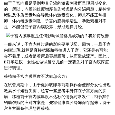
由于子宫内膜是受到卵巢分泌的激素刺激而呈现周期变化
的，所以，内膜的过度增厚首先考虑是内分泌问题，精神情
绪以及体质因素均会导致体内激素变化，卵巢不能正常排
卵，体内雌激素刺激，子宫内膜持续增生，孕激素相对不
足，不能促使子宫内膜脱落，形成规律月经。
一般来说，子宫内膜过薄的影响要更明显。因为，一旦子宫
内膜过薄
,就算是直接把胚胎移植进入子宫，它还是有可能
会不着床，或者是着床后容易脱落，从而造成流产。因此，
E好孕
建议，
女性
在做试管婴儿前一定要先对子宫内膜厚度
进行调理。
移植前子宫内膜厚度不达标怎么办
?
在试管周期中，由于促排取卵等前期操作会使部分女性出现
激素水平短暂失衡，还有一些患者本身存在子宫方面的疾
病，移植前子宫内膜厚度不达标的情况时常发生，
E好孕特
约助孕师
的应对方案是：先将健康囊胚冷冻保存起来，待子
宫各方面条件理想再移植。