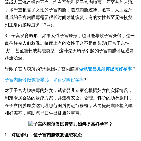
流或人工流产操作不当，均有可能引起子宫内膜薄，乃至有的人流
手术严重损害了女性的子宫内膜，造成内膜过薄。通常，人工流产
造成的子宫内膜薄需要很长时间才能恢复，有的女性甚至无法恢复
到正常内膜厚度(8~12㎜)。
3、子宫发育畸形：如果女性子宫畸形，也可能导致子宫变薄，这一
点往往被人们忽视。临床上有的女性子宫不是倒梨形(正常子宫性
状)，甚至细长或其他类型，这种先天畸形引起的子宫内膜薄症通常
很难治愈。
导致子宫内膜薄的
3大原因-子宫内膜薄
做试管婴儿如何提高好孕率
？
子宫内膜薄做试管婴儿，如何保障好孕率
?
对于子宫内膜较薄的妇女，试管婴儿专家会根据妇女的实际情况，
制定专属合适的诊疗方案，并遵循安全、合理、科学的助孕原则，
在子宫内膜厚度达到理想范围后再进行移植，从而提高囊胚植入率
和妊娠率，帮助您早日生出健康的宝宝。
1、对症诊疗，使子宫内膜恢复理想状态