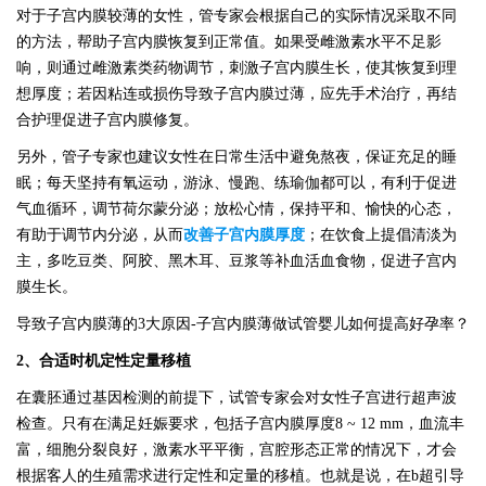
对于子宫内膜较薄的女性，管专家会根据自己的实际情况采取不同
的方法，帮助子宫内膜恢复到正常值。如果受雌激素水平不足影
响，则通过雌激素类药物调节，刺激子宫内膜生长，使其恢复到理
想厚度；若因粘连或损伤导致子宫内膜过薄，应先手术治疗，再结
合护理促进子宫内膜修复。
另外，管子专家也建议女性在日常生活中避免熬夜，保证充足的睡
眠；每天坚持有氧运动，游泳、慢跑、练瑜伽都可以，有利于促进
气血循环，调节荷尔蒙分泌；放松心情，保持平和、愉快的心态，
有助于调节内分泌，从而
改善子宫内膜厚度
；在饮食上提倡清淡为
主，多吃豆类、阿胶、黑木耳、豆浆等补血活血食物，促进子宫内
膜生长。
导致子宫内膜薄的
3大原因-子宫内膜薄做试管婴儿如何提高好孕率？
2、合适时机定性定量移植
在囊胚通过基因检测的前提下，试管专家会对女性子宫进行超声波
检查。只有在满足妊娠要求，包括子宫内膜厚度
8 ~ 12 mm，血流丰
富，细胞分裂良好，激素水平平衡，宫腔形态正常的情况下，才会
根据客人的生殖需求进行定性和定量的移植。也就是说，在b超引导