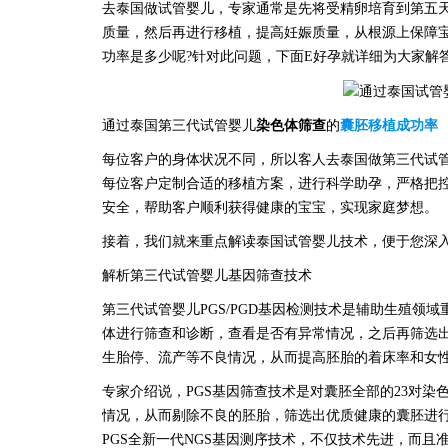
去泰国做试管婴儿，专家通常是先将受精卵培育到第五
质量，然后再进行移植，提高妊娠质量，从根源上保障
功率是多少呢
?针对此问题，下面E好孕就详细为大家解
通过泰国第三代试管婴儿
染色体筛查
的
囊胚移植成功率
每位客户的身体状况不同，所以客人去泰国做第三代试
每位客户定制合适的移植方案，进行科学助孕，严格把
安全，帮助客户顺利获得健康的宝宝，实现家庭梦想。
接着，我们就来重点解读泰国试管婴儿技术，便于您深
解析第三代试管婴儿基因筛查技术
第三代试管婴儿
PGS/PGD基因检测技术是辅助生殖
体进行筛查和诊断，查看是否有异常情况，之后再筛选
生胎停、流产等不良情况，从而提高胚胎的着床率和女
专家介绍说，
PGS基因筛查技术是对囊胚全部的23对
情况，从而剔除不良的胚胎，筛选出优质健康的囊胚进
PGS全新一代NGS基因测序技术，不仅技术先进，而