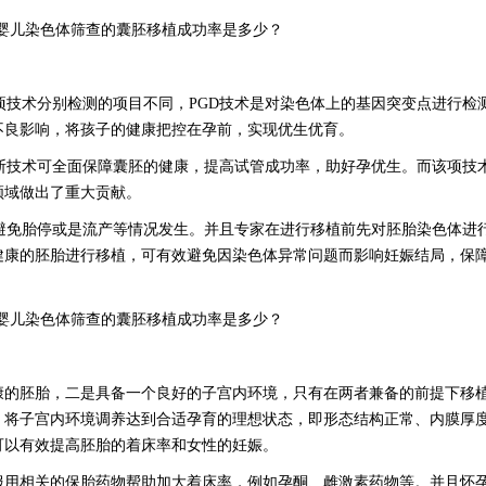
项技术分别检测的项目不同，PGD技术是对染色体上的基因突变点进行检
不良影响，将孩子的健康把控在孕前，实现优生优育。
查诊断技术可全面保障囊胚的健康，提高试管成功率，助好孕优生。而该项技
领域做出了重大贡献。
率，避免胎停或是流产等情况发生。并且专家在进行移植前先对胚胎染色体进
健康的胚胎进行移植，可有效避免因染色体异常问题而影响妊娠结局，保
康的胚胎，二是具备一个良好的子宫内环境，只有在两者兼备的前提下移
，将子宫内环境调养达到合适孕育的理想状态，即形态结构正常、内膜厚
可以有效提高胚胎的着床率和女性的妊娠。
服用相关的保胎药物帮助加大着床率，例如孕酮、雌激素药物等。并且怀