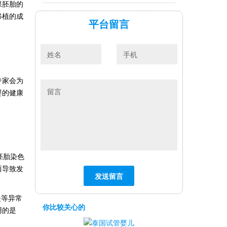
保胚胎的
移植的成
平台留言
专家会为
婴的健康
胚胎染色
而导致发
失等异常
你比较关心的
用的是
。