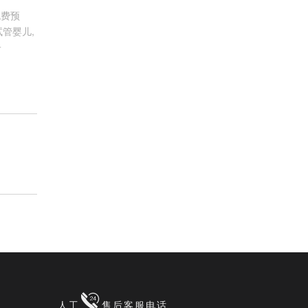
免费预
管婴儿,
子
人工
售后客服电话