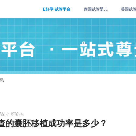
E好孕·试管平台
泰国试管婴儿
美国试
讯
E妹
评论 8»
查的囊胚移植成功率是多少？